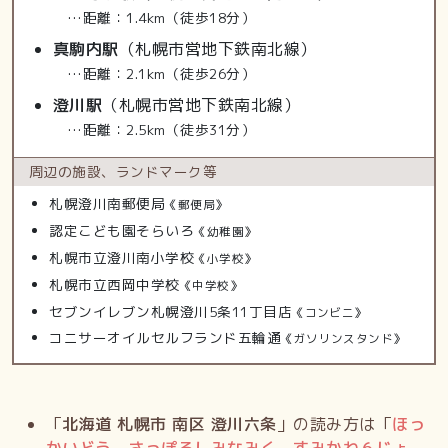
…距離：1.4km（徒歩18分）
真駒内駅
（札幌市営地下鉄南北線）
…距離：2.1km（徒歩26分）
澄川駅
（札幌市営地下鉄南北線）
…距離：2.5km（徒歩31分）
周辺の施設、
ランドマーク等
札幌澄川南郵便局
《郵便局》
認定こども園そらいろ
《幼稚園》
札幌市立澄川南小学校
《小学校》
札幌市立西岡中学校
《中学校》
セブンイレブン札幌澄川5条11丁目店
《コンビニ》
コニサーオイルセルフランド五輪通
《ガソリンスタンド》
「
北海道 札幌市 南区 澄川六条
」の読み方は「
ほっ