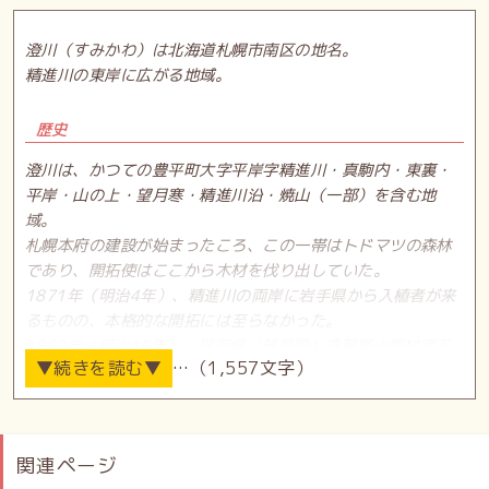
澄川（すみかわ）は北海道札幌市南区の地名。
精進川の東岸に広がる地域。
歴史
澄川は、かつての豊平町大字平岸字精進川・真駒内・東裏・
平岸・山の上・望月寒・精進川沿・焼山（一部）を含む地
域。
札幌本府の建設が始まったころ、この一帯はトドマツの森林
であり、開拓使はここから木材を伐り出していた。
1871年（明治4年）、精進川の両岸に岩手県から入植者が来
るものの、本格的な開拓には至らなかった。
1882年（明治15年）、福岡県（筑前国）遠賀郡山鹿村字正
…（1,557文字）
津ヶ浜から21戸が北海道移住のため出立し、そのうち9戸が
この地に入植することで開拓が始まった。ところが移住を斡
旋した「報国社」がまもなく解散してしまい、移住者たちは
住居もおぼつかなくなってしまった。同じく福岡県から福移
関連ページ
に入植した「開墾社」の件と合わせ、事態は社会問題化し