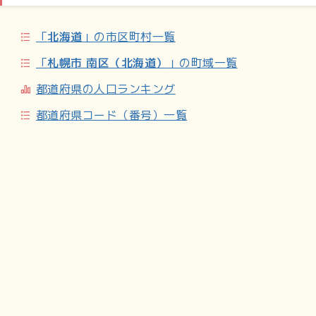
た。1883年（明治16年）11月に福岡県で集められた救助金
が届けられ、1885年（明治18年）まで送金された。前述の9
「
北海道
」の市区町村一覧
戸もその分配を受け、大いに励まされたものの、開墾は容易
ではなく、この地を去る者や小作となる者も多かった。
「
札幌市 南区（北海道）
」の町域一覧
1885年には第2回の筑前移民が行われ、26個のうち19戸が
この地に入植した。しかし1889年（明治22年）の大冷害の
都道府県の人口ランキング
影響もあり、彼らが定着するのは難しかった。1890年（明治
都道府県コード（番号）一覧
23年）ころから、南1条西3丁目で呉服屋を営む石田篤三郎ら
が土地を取得。石田は小作制をとり、1892年（明治25年）
には故郷の新潟から人を呼び寄せ、筑前移民の残留者とあわ
せて道半ばの開拓を続行させた。しかし呉服屋の経営が不振
となったことから、これらの土地は1894年（明治27年）に
大井上逸策に譲渡され、次いで大井上輝前の所有となった。
1896年（明治29年）、小樽三大網元のひとつ茨木家の茨木
与八郎が土地を取得し、約63.8ヘクタールの「茨木農場」を
開設した。また同年、精進川沿いの土地約180ヘクタールの
貸下げを受けた阿部與之助が、そのうち130ヘクタールを造
林地とした。阿部は1897年（明治30年）からカラマツの苗
木を育てて植林を開始し、1912年（大正元年）秋に完了し
た。最終的に阿部造林は約240ヘクタールに及び、北海道内