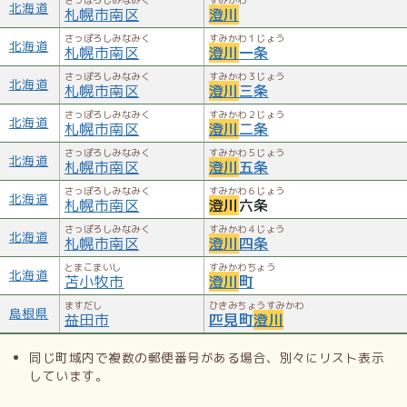
北海道
札幌市南区
澄川
13）／学校法人経専学園（澄川4-4）／経専医療事務薬業専
門学校（澄川3-6）／経専北海道観光専門学校（澄川3-6）／
さっぽろしみなみく
すみかわ１じょう
北海道
札幌市南区
澄川
一条
経専北海道どうぶつ専門学校（澄川3-6）／経専北海道保育
さっぽろしみなみく
すみかわ３じょう
専門学校（澄川4-4）／札幌コンセルヴァトワール（澄川4-
北海道
札幌市南区
澄川
三条
2）／企業／ろまん亭（澄川4-2）／南区コミュニティエフエ
さっぽろしみなみく
すみかわ２じょう
北海道
ム（澄川3-6、廃止）／その他の施設／澄川図書館（澄川4-
札幌市南区
澄川
二条
4）／紅桜公園（澄川389）
さっぽろしみなみく
すみかわ５じょう
北海道
札幌市南区
澄川
五条
参考文献
さっぽろしみなみく
すみかわ６じょう
北海道
札幌市南区
澄川
六条
『札幌地名考』さっぽろ文庫1／片岡秀郎『札幌歴史散歩』ヒ
さっぽろしみなみく
すみかわ４じょう
北海道
札幌市南区
澄川
四条
ルハーフ総合研究所、2012年7月14日。ISBN 978-4-
9906400-0-2。
とまこまいし
すみかわちょう
北海道
苫小牧市
澄川
町
ますだし
ひきみちょうすみかわ
外部リンク
島根県
益田市
匹見町
澄川
札幌市南区
同じ町域内で複数の郵便番号がある場合、別々にリスト表示
しています。
Wikipedia:澄川 (札幌市)
より引用