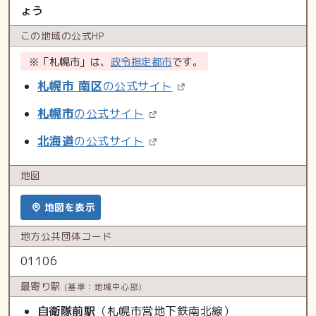
ょう
この地域の
公式HP
※「札幌市」は、
政令指定都市
です。
札幌市 南区
の公式サイト
札幌市
の公式サイト
北海道
の公式サイト
地図
地図を表示
地方公共
団体コード
01106
最寄り駅
(基準：地域中心部)
自衛隊前駅
（札幌市営地下鉄南北線）