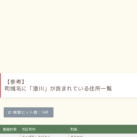
屈指の美林と称され、1913年（大正2年）には大日本山林会
から有功章を授与された。一方、田畑を中心としていた茨木
農場は、1925年（大正14年）からリンゴの苗木5000本を植
えつけ、果樹栽培も始めた。彼らの働きにより、一帯は農業
と林業で発展していった。
1944年（昭和19年）、精進川の流れにちなんで地名を「澄
川」と改めた。
交通
鉄道／札幌市営地下鉄南北線／澄川駅／自衛隊前駅／バス／
【参考】
北海道中央バス／西岡営業所が運行／北都交通／新千歳空港
町域名に「澄川」が含まれている住所一覧
連絡バス／かつて存在した鉄道／定山渓鉄道線（廃止）／澄
川駅／慈恵学園停留所
施設
検索ヒット数：9件
学校／札幌新陽高等学校（澄川5-7）／札幌市立澄川中学校
（澄川6-6）／札幌市立澄川小学校（澄川5-4）／札幌市立澄
都道府県
市区町村
町域.
川西小学校（澄川2-5）／札幌市立澄川南小学校（澄川5-
さっぽろしみなみく
すみかわ