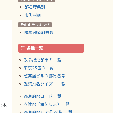
都道府県別
市町村別
その他ランキング
隣接都道府県数
各種一覧
政令指定都市の一覧
東京23区の一覧
超高層ビルの郵便番号
難読地名クイズ・一覧
都道府県コード一覧
内陸県（海なし県）一覧
北本
都道府県別 市町村数 一覧