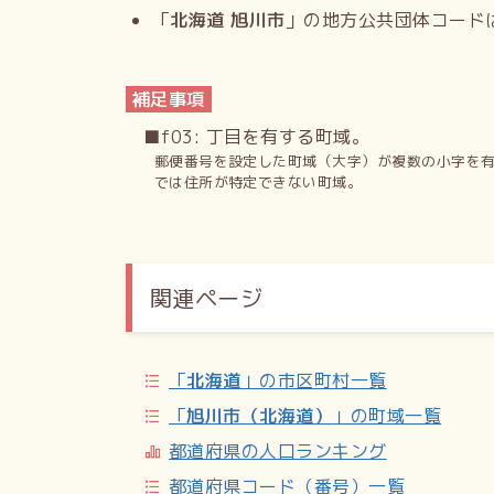
「
北海道 旭川市
」の地方公共団体コード
補足事項
■f03: 丁目を有する町域。
郵便番号を設定した町域（大字）が複数の小字を
では住所が特定できない町域。
関連ページ
「
北海道
」の市区町村一覧
「
旭川市（北海道）
」の町域一覧
都道府県の人口ランキング
都道府県コード（番号）一覧