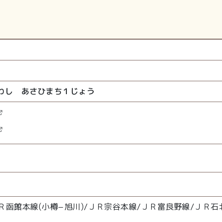
わし あさひまち１じょう
ＪＲ函館本線(小樽−旭川)/ＪＲ宗谷本線/ＪＲ富良野線/ＪＲ石