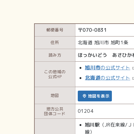
〒
070-0831
郵便番号
北海道
旭川市
旭町1条
住所
ほっかいどう あさひか
読み方
旭川市
の公式サイト
この地域の
公式HP
北海道
の公式サイト
地図
地図を表示
地方公共
01204
団体コード
旭川駅
（JR在来線/
線）