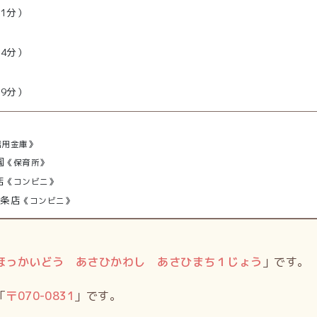
31分）
）
34分）
39分）
信用金庫》
園
《保育所》
店
《コンビニ》
2条店
《コンビニ》
ほっかいどう あさひかわし あさひまち１じょう
」です。
「
〒
070-0831
」です。