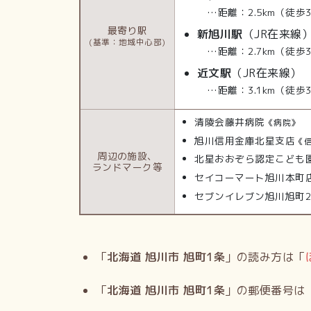
…距離：2.5km（徒歩
最寄り駅
新旭川駅
（JR在来線
(基準：地域中心部)
…距離：2.7km（徒歩
近文駅
（JR在来線）
…距離：3.1km（徒歩
清陵会藤井病院
《病院》
旭川信用金庫北星支店
《
周辺の施設、
北星おおぞら認定こども
ランドマーク等
セイコーマート旭川本町
セブンイレブン旭川旭町
「
北海道 旭川市 旭町1条
」の読み方は「
「
北海道 旭川市 旭町1条
」の郵便番号は