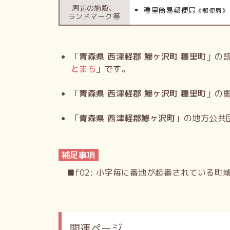
周辺の施設、
種里簡易郵便局
《郵便局》
ランドマーク等
「
青森県 西津軽郡 鰺ヶ沢町 種里町
」の
とまち
」です。
「
青森県 西津軽郡 鰺ヶ沢町 種里町
」の
「
青森県 西津軽郡鰺ヶ沢町
」の地方公共
補足事項
■f02: 小字毎に番地が起番されている町
関連ページ