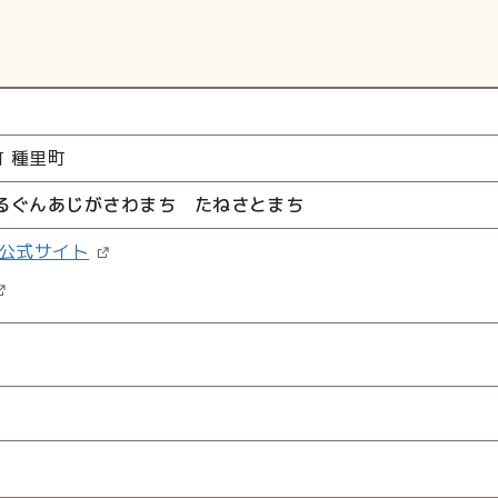
町
種里町
るぐんあじがさわまち たねさとまち
公式サイト