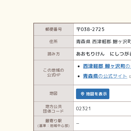
〒
038-2725
郵便番号
青森県
西津軽郡 鰺ヶ沢
住所
あおもりけん にしつが
読み方
西津軽郡 鰺ヶ沢町
の
この地域の
公式HP
青森県
の公式サイト
地図
地図を表示
地方公共
02321
団体コード
最寄り駅
−
(基準：地域中心部)