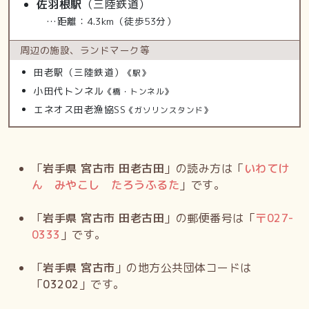
佐羽根駅
（三陸鉄道）
…距離：4.3km（徒歩53分）
周辺の施設、
ランドマーク等
田老駅（三陸鉄道）
《駅》
小田代トンネル
《橋・トンネル》
エネオス田老漁協SS
《ガソリンスタンド》
「
岩手県 宮古市 田老古田
」の読み方は「
いわてけ
ん みやこし たろうふるた
」です。
「
岩手県 宮古市 田老古田
」の郵便番号は「
〒
027-
0333
」です。
「
岩手県 宮古市
」の地方公共団体コードは
「
03202
」です。