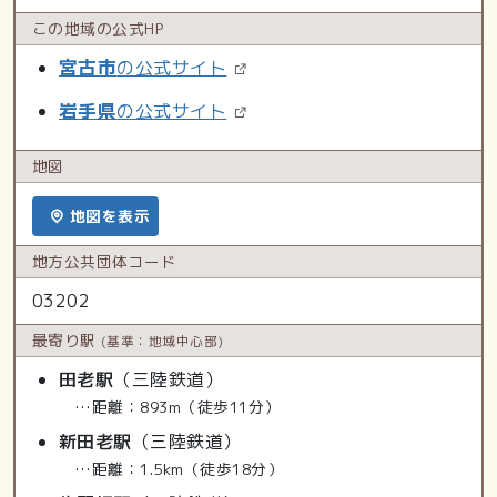
この地域の
公式HP
宮古市
の公式サイト
岩手県
の公式サイト
地図
地図を表示
地方公共
団体コード
03202
最寄り駅
(基準：地域中心部)
田老駅
（三陸鉄道）
…距離：893m（徒歩11分）
新田老駅
（三陸鉄道）
…距離：1.5km（徒歩18分）