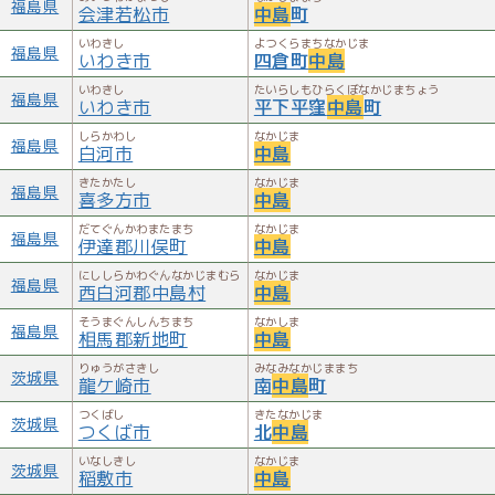
福島県
会津若松市
中島
町
いわきし
よつくらまちなかじま
福島県
いわき市
四倉町
中島
いわきし
たいらしもひらくぼなかじまちょう
福島県
いわき市
平下平窪
中島
町
しらかわし
なかじま
福島県
白河市
中島
きたかたし
なかじま
福島県
喜多方市
中島
だてぐんかわまたまち
なかじま
福島県
伊達郡川俣町
中島
にししらかわぐんなかじまむら
なかじま
福島県
西白河郡中島村
中島
そうまぐんしんちまち
なかしま
福島県
相馬郡新地町
中島
りゅうがさきし
みなみなかじままち
茨城県
龍ケ崎市
南
中島
町
つくばし
きたなかじま
茨城県
つくば市
北
中島
いなしきし
なかじま
茨城県
稲敷市
中島