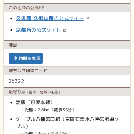
この地域の
公式HP
久世郡 久御山町
の公式サイト
京都府
の公式サイト
地図
地図を表示
地方公共
団体コード
26322
最寄り駅
(基準：地域中心部)
淀駅
（京阪本線）
…距離：2.8km（徒歩35分）
ケーブル八幡宮口駅
（京阪石清水八幡宮参道ケー
ブル）
…距離：4km（徒歩49分）