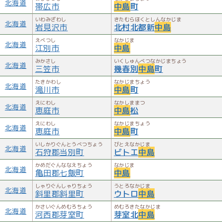
北海道
帯広市
中島
町
企業
いわみざわし
きたむらほくとしんなかじま
北海道
岩見沢市
北村北都新
中島
中島飛行機 - かつて日本にあった企業。
えべつし
なかじま
北海道
江別市
中島
関連項目
みかさし
いくしゅんべつなかじまちょう
北海道
三笠市
幾春別
中島
町
Wikipedia:索引 なかし#なかしま／「中島」で始まるページ
たきかわし
なかじまちょう
北海道
滝川市
中島
町
の一覧／タイトルに「中島」を含むページの一覧／「中嶋」
で始まるページの一覧／タイトルに「中嶋」を含むページの
えにわし
なかしままつ
北海道
恵庭市
中島
松
一覧／「中嶌」で始まるページの一覧／タイトルに「中嶌」
えにわし
なかじまちょう
を含むページの一覧
北海道
恵庭市
中島
町
いしかりぐんとうべつちょう
びとえなかじま
Wikipedia:中島
北海道
石狩郡当別町
ビトエ
中島
より引用
かめだぐんななえちょう
なかじま
北海道
亀田郡七飯町
中島
しゃりぐんしゃりちょう
うとろなかじま
北海道
斜里郡斜里町
ウトロ
中島
かさいぐんめむろちょう
めむろきたなかじま
北海道
河西郡芽室町
芽室北
中島