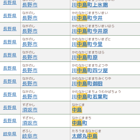
長野県
長野市
川
中島
町上氷鉋
ながのし
かわなかじままちいまい
長野県
長野市
川
中島
町今井
ながのし
かわなかじままちいまいはら
長野県
長野市
川
中島
町今井原
ながのし
かわなかじままちいまざと
長野県
長野市
川
中島
町今里
ながのし
かわなかじままちはら
長野県
長野市
川
中島
町原
ながのし
かわなかじままちよつや
長野県
長野市
川
中島
町四ツ屋
ながのし
かわなかじままちみくりや
長野県
長野市
川
中島
町御厨
ながのし
かわなかじまちょうわかばちょう
長野県
長野市
川
中島
町若葉町
すざかし
なかじま
長野県
須坂市
中島
すざかし
なかじままち
長野県
須坂市
中島
町
ぎふし
たろうまるなかじま
岐阜県
岐阜市
太郎丸
中島