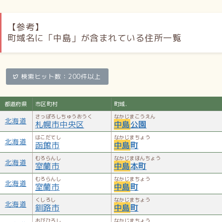
中島 (和歌山市) - 和歌山県和歌山市にある町名。
中島 (岩出市) - 和歌山県岩出市にある町名。
中嶋 (白浜町) - 和歌山県西牟婁郡白浜町にある町名。
【参考】
町域名に「中島」が含まれている住所一覧
中島（中国地方）
中島 (米子市) - 鳥取県米子市の地名／中島 (岡山市中区) - 岡
山県岡山市中区にある町名。
検索ヒット数：200件以上
中島 (倉敷市) - 岡山県倉敷市にある町名。
中島 (津山市) - 岡山県津山市にある町名。
岡山県真庭市中島（旧久世町）／高屋町中島 - 広島県東広島
都道府県
市区町村
町域.
市にある地名。
さっぽろしちゅうおうく
なかじまこうえん
北海道
札幌市中央区
中島
公園
中島（四国）
はこだてし
なかじまちょう
北海道
函館市
中島
町
那賀川町中島 - 徳島県阿南市の地名。
むろらんし
なかじまほんちょう
鴨島町中島 - 徳島県吉野川市の地名。
北海道
室蘭市
中島
本町
むろらんし
なかじまちょう
北海道
人名
室蘭市
中島
町
くしろし
なかじまちょう
日本語の姓。
北海道
釧路市
中島
町
中島 (お笑い芸人)／中島氏 - 日本の氏族。
おびひろし
なかじまちょう