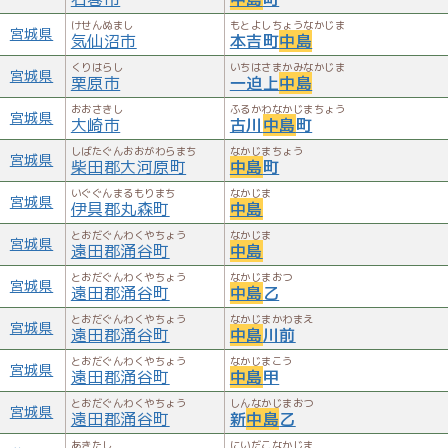
けせんぬまし
もとよしちょうなかじま
宮城県
気仙沼市
本吉町
中島
くりはらし
いちはさまかみなかじま
宮城県
栗原市
一迫上
中島
おおさきし
ふるかわなかじまちょう
宮城県
大崎市
古川
中島
町
しばたぐんおおがわらまち
なかじまちょう
宮城県
柴田郡大河原町
中島
町
いぐぐんまるもりまち
なかじま
宮城県
伊具郡丸森町
中島
とおだぐんわくやちょう
なかじま
宮城県
遠田郡涌谷町
中島
とおだぐんわくやちょう
なかじまおつ
宮城県
遠田郡涌谷町
中島
乙
とおだぐんわくやちょう
なかじまかわまえ
宮城県
遠田郡涌谷町
中島
川前
とおだぐんわくやちょう
なかじまこう
宮城県
遠田郡涌谷町
中島
甲
とおだぐんわくやちょう
しんなかじまおつ
宮城県
遠田郡涌谷町
新
中島
乙
あきたし
にいだこなかじま