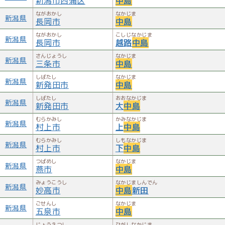
新潟市西蒲区
中島
ながおかし
なかじま
新潟県
長岡市
中島
ながおかし
こしじなかじま
新潟県
長岡市
越路
中島
さんじょうし
なかじま
新潟県
三条市
中島
しばたし
なかじま
新潟県
新発田市
中島
しばたし
おおなかじま
新潟県
新発田市
大
中島
むらかみし
かみなかじま
新潟県
村上市
上
中島
むらかみし
しもなかじま
新潟県
村上市
下
中島
つばめし
なかじま
新潟県
燕市
中島
みょうこうし
なかじましんでん
新潟県
妙高市
中島
新田
ごせんし
なかじま
新潟県
五泉市
中島
じょうえつし
ひがしなかじま