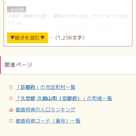
その他
中島町 (曖昧さ回避) - 複数の日本の地名。かつてあった自治
体を含む。
中島村 (曖昧さ回避) - 複数の日本の地名。自治体を含む。
中島村 - 福島県にある村。
…（1,256文字）
中島郡 - 尾張国にあった郡。郡区町村編制法による分割以降
については「中島郡 (愛知県)」および「中島郡 (岐阜県)」
（いずれも後に廃止）を参照。
関連ページ
中島藩（曖昧さ回避）
中島（北海道）
中島 (江別市) - 北海道江別市の地名。
「
京都府
」の市区町村一覧
中島 (七飯町) - 北海道亀田郡七飯町の地名。
「
久世郡 久御山町（京都府）
」の町域一覧
中島（東北）
都道府県の人口ランキング
中嶋 (能代市) - 秋田県能代市の地名。
都道府県コード（番号）一覧
中島 (羽後町) - 秋田県雄勝郡羽後町の地名。
中島（関東）