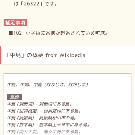
は「
26322
」です。
補足事項
■f02: 小字毎に番地が起番されている町域。
「中島」の概要 from Wikipedia
中島、中嶋、中嶌（なかじま、なかしま）
島嶼
中島 (洞爺湖) - 洞爺湖にある島。
中島 (屈斜路湖) - 屈斜路湖にある島。
中島 (愛媛県) - 愛媛県松山市の島。
中島 (熊本県) - 熊本県上天草市にある島。
中島 (南シナ海) - 南シナ海にある島。