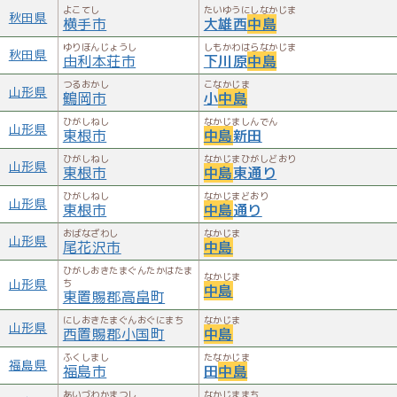
よこてし
たいゆうにしなかじま
秋田県
横手市
大雄西
中島
ゆりほんじょうし
しもかわはらなかじま
秋田県
由利本荘市
下川原
中島
つるおかし
こなかじま
山形県
鶴岡市
小
中島
ひがしねし
なかじましんでん
山形県
東根市
中島
新田
ひがしねし
なかじまひがしどおり
山形県
東根市
中島
東通り
ひがしねし
なかじまどおり
山形県
東根市
中島
通り
おばなざわし
なかじま
山形県
尾花沢市
中島
ひがしおきたまぐんたかはたま
なかじま
山形県
ち
中島
東置賜郡高畠町
にしおきたまぐんおぐにまち
なかじま
山形県
西置賜郡小国町
中島
ふくしまし
たなかじま
福島県
福島市
田
中島
あいづわかまつし
なかじままち