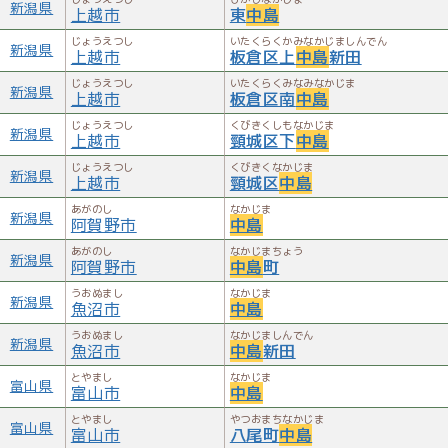
新潟県
上越市
東
中島
じょうえつし
いたくらくかみなかじましんでん
新潟県
上越市
板倉区上
中島
新田
じょうえつし
いたくらくみなみなかじま
新潟県
上越市
板倉区南
中島
じょうえつし
くびきくしもなかじま
新潟県
上越市
頸城区下
中島
じょうえつし
くびきくなかじま
新潟県
上越市
頸城区
中島
あがのし
なかじま
新潟県
阿賀野市
中島
あがのし
なかじまちょう
新潟県
阿賀野市
中島
町
うおぬまし
なかじま
新潟県
魚沼市
中島
うおぬまし
なかじましんでん
新潟県
魚沼市
中島
新田
とやまし
なかじま
富山県
富山市
中島
とやまし
やつおまちなかじま
富山県
富山市
八尾町
中島