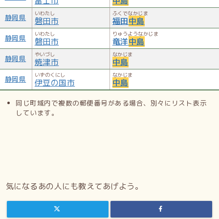
富士市
中島
いわたし
ふくでなかじま
静岡県
磐田市
福田
中島
いわたし
りゅうようなかじま
静岡県
磐田市
竜洋
中島
やいづし
なかじま
静岡県
焼津市
中島
いずのくにし
なかじま
静岡県
伊豆の国市
中島
同じ町域内で複数の郵便番号がある場合、別々にリスト表示
しています。
気になるあの人にも教えてあげよう。