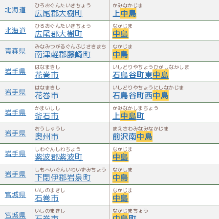
ひろおぐんたいきちょう
かみなかじま
北海道
広尾郡大樹町
上
中島
ひろおぐんたいきちょう
なかじま
北海道
広尾郡大樹町
中島
みなみつがるぐんふじさきまち
なかじま
青森県
南津軽郡藤崎町
中島
はなまきし
いしどりやちょうひがしなかしま
岩手県
花巻市
石鳥谷町東
中島
はなまきし
いしどりやちょうにしなかじま
岩手県
花巻市
石鳥谷町西
中島
かまいしし
かみなかしまちょう
岩手県
釜石市
上
中島
町
おうしゅうし
まえさわみなみなかじま
岩手県
奥州市
前沢南
中島
しわぐんしわちょう
なかじま
岩手県
紫波郡紫波町
中島
しもへいぐんいわいずみちょう
なかしま
岩手県
下閉伊郡岩泉町
中島
いしのまきし
なかじま
宮城県
石巻市
中島
いしのまきし
なかじまちょう
宮城県
石巻市
中島
町