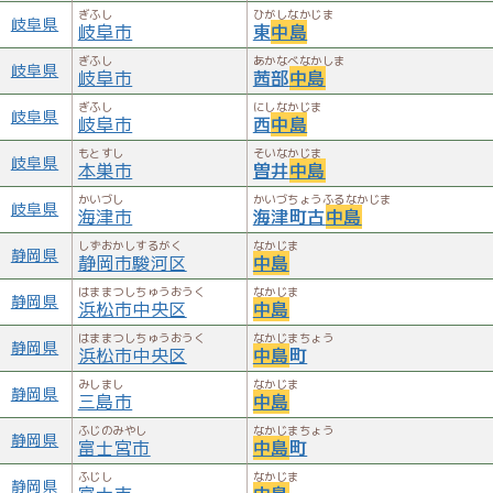
ぎふし
ひがしなかじま
岐阜県
岐阜市
東
中島
ぎふし
あかなべなかしま
岐阜県
岐阜市
茜部
中島
ぎふし
にしなかじま
岐阜県
岐阜市
西
中島
もとすし
そいなかじま
岐阜県
本巣市
曽井
中島
かいづし
かいづちょうふるなかじま
岐阜県
海津市
海津町古
中島
しずおかしするがく
なかじま
静岡県
静岡市駿河区
中島
はままつしちゅうおうく
なかじま
静岡県
浜松市中央区
中島
はままつしちゅうおうく
なかじまちょう
静岡県
浜松市中央区
中島
町
みしまし
なかじま
静岡県
三島市
中島
ふじのみやし
なかじまちょう
静岡県
富士宮市
中島
町
ふじし
なかじま
静岡県