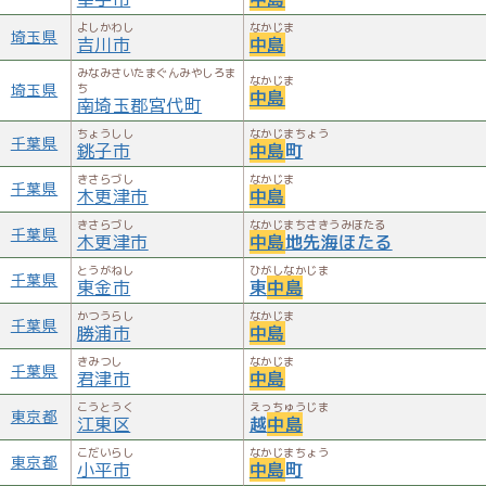
よしかわし
なかじま
埼玉県
吉川市
中島
みなみさいたまぐんみやしろま
なかじま
埼玉県
ち
中島
南埼玉郡宮代町
ちょうしし
なかじまちょう
千葉県
銚子市
中島
町
きさらづし
なかじま
千葉県
木更津市
中島
きさらづし
なかじまちさきうみほたる
千葉県
木更津市
中島
地先海ほたる
とうがねし
ひがしなかじま
千葉県
東金市
東
中島
かつうらし
なかじま
千葉県
勝浦市
中島
きみつし
なかじま
千葉県
君津市
中島
こうとうく
えっちゅうじま
東京都
江東区
越
中島
こだいらし
なかじまちょう
東京都
小平市
中島
町