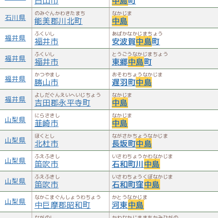
白山市
中島
町
のみぐんかわきたまち
なかじま
石川県
能美郡川北町
中島
ふくいし
あばかなかじまちょう
福井県
福井市
安波賀
中島
町
ふくいし
とうごうなかじまちょう
福井県
福井市
東郷
中島
町
かつやまし
おそわちょうなかじま
福井県
勝山市
遅羽町
中島
よしだぐんえいへいじちょう
なかじま
福井県
吉田郡永平寺町
中島
にらさきし
なかじま
山梨県
韮崎市
中島
ほくとし
ながさかちょうなかじま
山梨県
北杜市
長坂町
中島
ふえふきし
いさわちょうかわなかじま
山梨県
笛吹市
石和町川
中島
ふえふきし
いさわちょうくぼなかじま
山梨県
笛吹市
石和町窪
中島
なかこまぐんしょうわちょう
かとうなかじま
山梨県
中巨摩郡昭和町
河東
中島
ながのし
かわなかじままちかみひがの