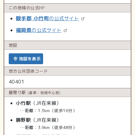
この地域の
公式HP
鞍手郡 小竹町
の公式サイト
福岡県
の公式サイト
地図
地図を表示
地方公共
団体コード
40401
最寄り駅
(基準：地域中心部)
小竹駅
（JR在来線）
…距離：1.3km（徒歩16分）
勝野駅
（JR在来線）
…距離：3.9km（徒歩48分）