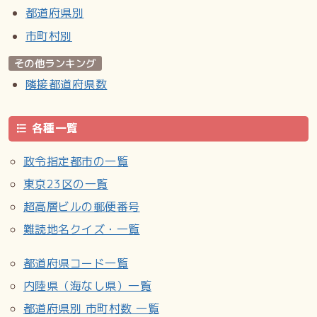
都道府県別
片岡秀郎『札幌歴史散歩』ヒルハーフ総合研究所、2012年7
月14日。ISBN 978-4-9906400-0-2。
市町村別
その他ランキング
外部リンク
隣接都道府県数
札幌市北区役所
Wikipedia:篠路町福移
各種一覧
より引用
政令指定都市の一覧
東京23区の一覧
超高層ビルの郵便番号
難読地名クイズ・一覧
都道府県コード一覧
内陸県（海なし県）一覧
都道府県別 市町村数 一覧