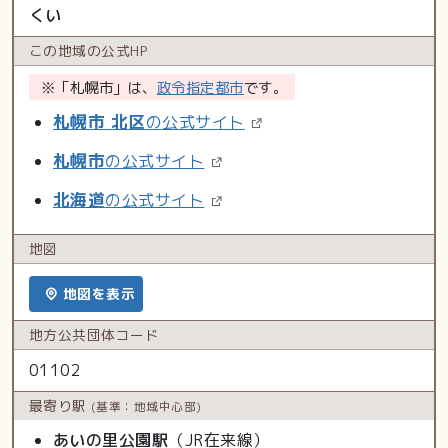
くい
この地域の
公式HP
※「札幌市」は、
政令指定都市
です。
札幌市 北区
の公式サイト
札幌市
の公式サイト
北海道
の公式サイト
地図
地図を表示
地方公共
団体コード
01102
最寄り駅
(基準：地域中心部)
あいの里公園駅
（JR在来線）