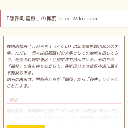
「篠路町福移」の概要 from Wikipedia
篠路町福移（しのろちょうふくい）は北海道札幌市北区の大
字。ただし、元々は旧篠路村の大字としての地域を指してお
り、現在の札幌市東区・江別市まで含んでいる。そのため
「福移」の名を持ちながらも、住所区分上は東区中沼に属す
る施設もある。
地名の由来は、開拓者たちが「福岡」から「移住」してきた
ことによる。
歴史
明治初期、福岡県の士族15700戸の多くは貧困にあえいでい
た。そこで1882年（明治15年）4月、福岡県庁の斡旋を受け
た農商務省は、士族の北海道移住に際し60戸分12000円の資