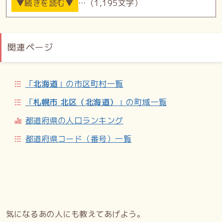
…（1,195文字）
金貸与を認めた。移住希望者たちは福本誠をリーダーとする
「開墾社」を組織したが、先行きの不安を理由に60戸のうち
9戸が辞退し、29戸が当初の予定と入れ替わった。
51戸175名となった開墾社は、1882年4月19日に博多港を
関連ページ
出発。5月4日に小樽に着き、翌5月5日に当別太（とうべつぶ
と）と呼ばれていた現地に入った。ところがほどなくして、
社の幹部が貸与金の大半である10000円ほどを海産物の投機
「
北海道
」の市区町村一覧
につぎ込み、喪失した。もともと杜撰な計画の立て方をして
いた福本は何ら自己資金を供出しておらず、札幌県に食料費
「
札幌市 北区（北海道）
」の町域一覧
の貸与を請願しても断られ、開墾社は開拓以前の問題として
日々の生活に行き詰まるようになってしまった。
都道府県の人口ランキング
同様に福岡から移住してきた「報国社」もまた困窮していた
都道府県コード（番号）一覧
ため、事態は社会問題化した。1883年（明治16年）、福岡
県出身者たちは委員会を結成し、東京と福岡で救助金を募っ
た。また農商務省の指導により、札幌県・函館県・根室県で
は「移住士族取扱規則」が定められ、資金や農具の貸与が行
われるようになったため、開拓はようやく軌道に乗り始め
た。
しかし当座の問題が解決してもこの地での生活が楽になった
気になるあの人にも教えてあげよう。
わけではなく、1898年（明治31年）と1904年（明治37