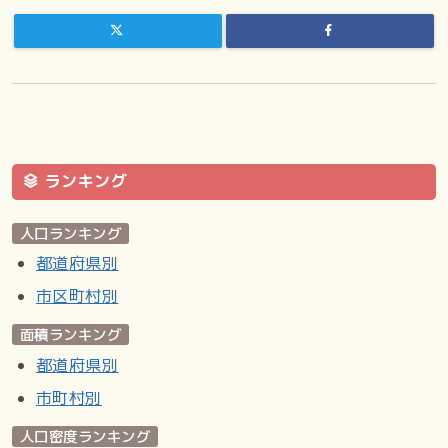
年）に相次いで石狩川が氾濫し、多くの離農者を出した。北
海道庁は1910年（明治43年）から治水対策に乗り出したも
のの、川の蛇行部分を直線化したことで水没する農地もあっ
た。
1937年（昭和12年）篠路村上福移、中福移、下福移が篠路
村字福移となる。更に1955年（昭和30年）篠路村が札幌市
との合併に伴い札幌市篠路町福移となる。同年豊平川付け替
ランキング
えに伴い一部が江別市字福移となった。しかし江別側は1957
年（昭和32年）に字角山に吸収される。1972年（昭和47
年）一部が札幌市東区中沼町となり、篠路町中沼の一部を編
人口ランキング
入し現在に至る。
都道府県別
市区町村別
主要施設
面積ランキング
あいの里・福移の森緑地／篠路福移湿原／札幌パークゴルフ
倶楽部 福移の杜／篠路破砕工場・ごみ資源化工場／札幌市立
都道府県別
義務教育学校福移学園（東区中沼）／福移神社（東区中沼）
市町村別
参考文献
人口密度ランキング