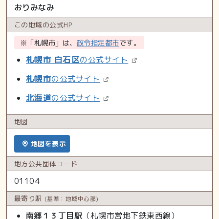
おりみなみ
この地域の
公式HP
※「札幌市」は、
政令指定都市
です。
札幌市 白石区
の公式サイト
札幌市
の公式サイト
北海道
の公式サイト
地図
地図を表示
地方公共
団体コード
01104
最寄り駅
(基準：地域中心部)
南郷１３丁目駅
（札幌市営地下鉄東西線）