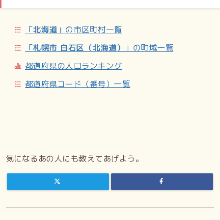
行政
白石区役所（2016年12月7日に白石駅付近に移転）／白石区
「
北海道
」の市区町村一覧
民センター（同区役所に同じ）
「
札幌市 白石区（北海道）
」の町域一覧
商業施設
都道府県の人口ランキング
本郷通商店街
都道府県コード（番号）一覧
中学校
市立（本郷通地区が学区に含まれる学校も記載）／札幌市立
白石中学校（本郷通6丁目南）／札幌市立東白石中学校（南郷
通15丁目北）
小学校
市立（本郷通地区が学区に含まれる学校も記載）／札幌市立
気になるあの人にも教えてあげよう。
南郷小学校（本郷通4丁目南）／札幌市立白石小学校（本通1
丁目北）／札幌市立本郷小学校（南郷通10丁目南）／札幌市
立東白石小学校（本通14丁目南）
幼稚園