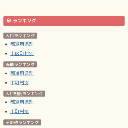
私立／学校法人早坂学園幌東幼稚園（本郷通3丁目北）／学校
法人大藤学園本郷幼稚園（本郷通6丁目南）
その他
ランキング
南郷小ミニ児童会館（南郷小学校内）
人口ランキング
交通機関
札幌市営地下鉄東西線 白石駅、南郷7丁目駅、南郷13丁目駅
都道府県別
市区町村別
関連項目
面積ランキング
雅楽戦隊ホワイトストーンズ
都道府県別
市町村別
外部リンク
札幌市白石区
人口密度ランキング
都道府県別
Wikipedia:本郷通_(札幌市)
市町村別
より引用
その他ランキング