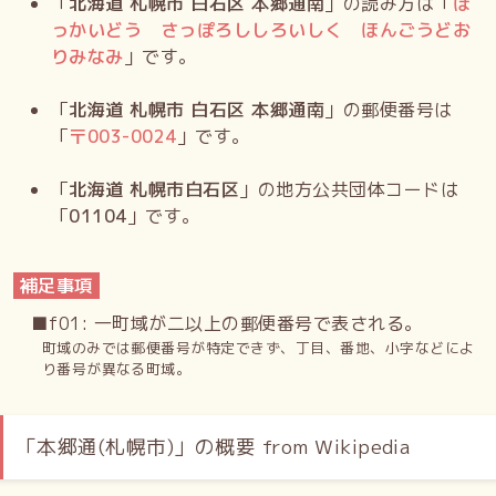
「
北海道 札幌市 白石区 本郷通南
」の読み方は「
ほ
っかいどう さっぽろししろいしく ほんごうどお
りみなみ
」です。
「
北海道 札幌市 白石区 本郷通南
」の郵便番号は
「
〒
003-0024
」です。
「
北海道 札幌市白石区
」の地方公共団体コードは
「
01104
」です。
補足事項
■f01: 一町域が二以上の郵便番号で表される。
町域のみでは郵便番号が特定できず、丁目、番地、小字などによ
り番号が異なる町域。
「本郷通(札幌市)」の概要 from Wikipedia