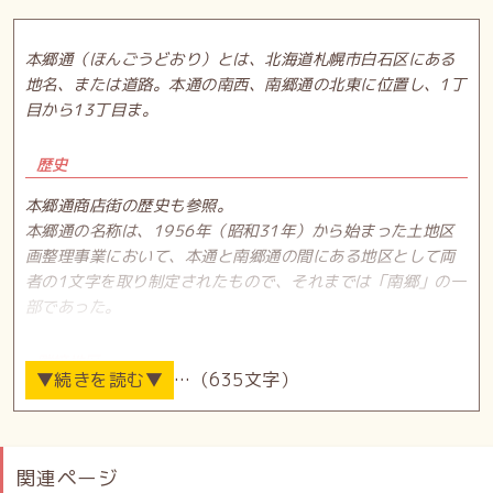
本郷通（ほんごうどおり）とは、北海道札幌市白石区にある
地名、または道路。本通の南西、南郷通の北東に位置し、1丁
目から13丁目ま。
歴史
本郷通商店街の歴史も参照。
本郷通の名称は、1956年（昭和31年）から始まった土地区
画整理事業において、本通と南郷通の間にある地区として両
者の1文字を取り制定されたもので、それまでは「南郷」の一
部であった。
隣接地区
…（635文字）
東：本通、南郷通（白石藻岩通を境界とする） - 終端正面区
画にスーパー銭湯「湯めごこち南郷の湯」が立地。
西：東札幌、中央（環状通を境界とする）／南：南郷通／
関連ページ
北：本通