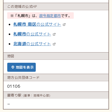
この地域の
公式HP
※「札幌市」は、
政令指定都市
です。
札幌市 南区
の公式サイト
札幌市
の公式サイト
北海道
の公式サイト
地図
地図を表示
地方公共
団体コード
01106
最寄り駅
(基準：地域中心部)
−