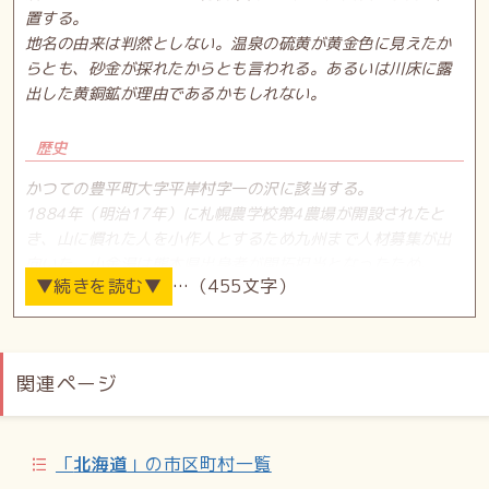
置する。
地名の由来は判然としない。温泉の硫黄が黄金色に見えたか
らとも、砂金が採れたからとも言われる。あるいは川床に露
出した黄銅鉱が理由であるかもしれない。
歴史
かつての豊平町大字平岸村字一の沢に該当する。
1884年（明治17年）に札幌農学校第4農場が開設されたと
き、山に慣れた人を小作人とするため九州まで人材募集が出
向いた。小金湯は熊本県出身者が開拓担当となったため、
…（455文字）
「熊本開墾」と呼ばれた。
1887年（明治20年）ごろから温泉場として発展を始める。
1944年（昭和19年）の字名改正によって豊滝の一部となる
が、豊平町と札幌市の合併の翌年である1963年（昭和38
関連ページ
年）に「小金湯」として分割された。
施設
「
北海道
」の市区町村一覧
定山渓鉄道線 小金湯停留所（廃止）／小金湯温泉／札幌市ア