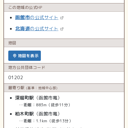
この地域の
公式HP
函館市
の公式サイト
北海道
の公式サイト
地図
地図を表示
地方公共
団体コード
01202
最寄り駅
(基準：地域中心部)
深堀町駅
（函館市電）
…距離：883m（徒歩11分）
柏木町駅
（函館市電）
…距離：1.1km（徒歩13分）