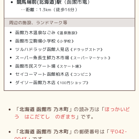
競馬場前(北海道)駅
（函館市電）
…距離：1.3km（徒歩16分）
周辺の施設、
ランドマーク等
函館乃木温泉なごみ
《温泉施設》
函館市立駒場小学校
《小学校》
ツルハドラッグ函館人見店
《ドラッグストア》
スーパー魚長生鮮乃木市場
《スーパーマーケット》
函館市民スケート場
《スケート場》
セイコーマート函館柏木店
《コンビニ》
ダイソー函館乃木店
《100円ショップ》
「
北海道 函館市 乃木町
」の読み方は「
ほっかいど
う はこだてし のぎまち
」です。
「
北海道 函館市 乃木町
」の郵便番号は「
〒
042-