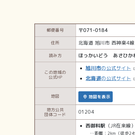
〒
071-0184
郵便番号
北海道
旭川市
西神楽4線
住所
ほっかいどう あさひか
読み方
旭川市
の公式サイト
この地域の
公式HP
北海道
の公式サイト
地図
地図を表示
地方公共
01204
団体コード
西御料駅
（JR在来線
…距離：2km（徒歩24