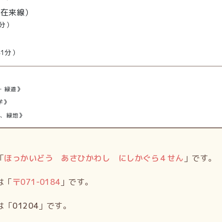
R在来線）
分）
）
41分）
・緑道》
学》
園、緑地》
「
ほっかいどう あさひかわし にしかぐら４せん
」です。
は「
〒
071-0184
」です。
は「
01204
」です。