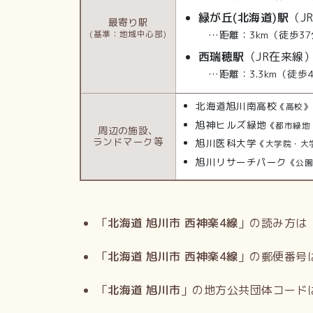
緑が丘(北海道)駅
（J
最寄り駅
…距離：3km（徒歩37
(基準：地域中心部)
西瑞穂駅
（JR在来線
…距離：3.3km（徒歩
北海道旭川南高校
《高校》
旭神ヒルズ緑地
《都市緑地
周辺の施設、
ランドマーク等
旭川医科大学
《大学院・大
旭川リサーチパーク
《公
「
北海道 旭川市 西神楽4線
」の読み方は
「
北海道 旭川市 西神楽4線
」の郵便番号
「
北海道 旭川市
」の地方公共団体コード