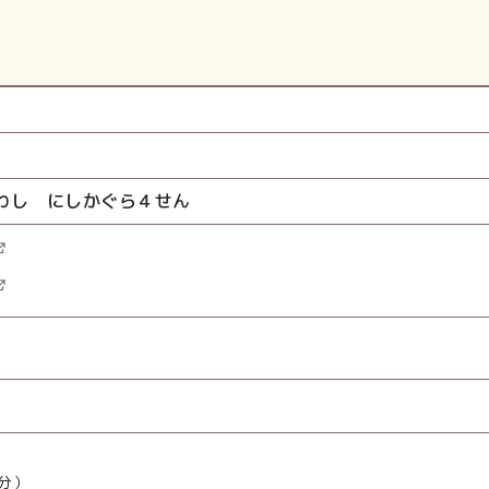
わし にしかぐら４せん
）
分）