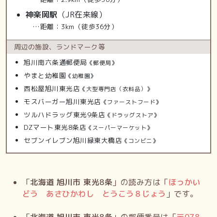
神楽岡駅
（JR在来線）
…距離：3km（徒歩36分）
周辺の施設、
ランドマーク等
旭川南六条通郵便局
《郵便局》
やまと幼稚園
《幼稚園》
西松屋旭川東光店
《大型専門店（衣料品）》
モスバーガー旭川東光店
《ファーストフード》
ツルハドラッグ東光9条店
《ドラッグストア》
DZマート東光8条店
《スーパーマーケット》
セブンイレブン旭川緑東大橋店
《コンビニ》
「
北海道 旭川市 東光8条
」の読み方は「
ほっかい
どう あさひかわし とうこう８じょう
」です。