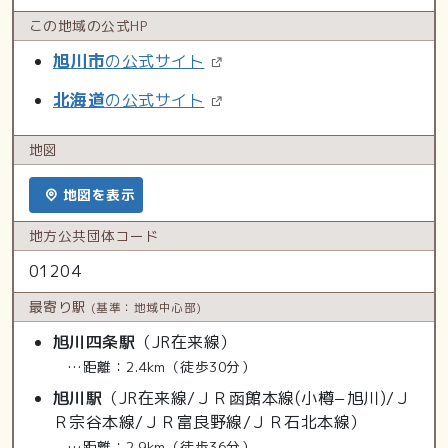
この地域の
公式HP
旭川市
の公式サイト
北海道
の公式サイト
地図
地図を表示
地方公共
団体コード
01204
最寄り駅
(基準：地域中心部)
旭川四条駅
（JR在来線）
…距離：2.4km（徒歩30分）
旭川駅
（JR在来線/ＪＲ函館本線(小樽−旭川)/Ｊ
Ｒ宗谷本線/ＪＲ富良野線/ＪＲ石北本線）
…距離：2.9km（徒歩36分）