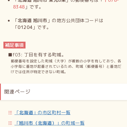
「
北海道 旭川市 東光8条
」の郵便番号は「
〒
078-
8348
」です。
「
北海道 旭川市
」の地方公共団体コードは
「
01204
」です。
補足事項
■f03: 丁目を有する町域。
郵便番号を設定した町域（大字）が複数の小字を有しており、各
小字毎に番地が起番されているため、町域（郵便番号）と番地だ
けでは住所が特定できない町域。
関連ページ
「
北海道
」の市区町村一覧
「
旭川市（北海道）
」の町域一覧