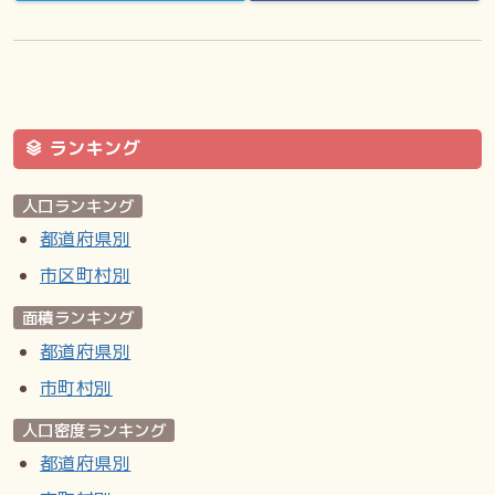
事業所
2021年（令和3年）現在の経済センサス調査による事業所数
と従業員数は以下の通り。
事業者数の変遷
ランキング
経済センサスによる事業所数の推移。
従業員数の変遷
人口ランキング
経済センサスによる従業員数の推移。
都道府県別
市区町村別
道路
神奈川県道40号横浜厚木線
面積ランキング
都道府県別
施設
市町村別
横浜市立東希望が丘小学校／横浜市立希望が丘中学校／横浜
システム工学院専門学校／春の木神明社 - 標高約92メートル
人口密度ランキング
の、横浜市でも高い位置に鎮座する神社の一つとされる。
都道府県別
長楽寺