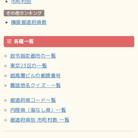
市町村別
日本郵便
その他ランキング
郵便番号 : 241-0826（集配局：横浜旭郵便局）
隣接都道府県数
警察
町内の警察の管轄区域は以下の通り。
各種一覧
参考資料
政令指定都市の一覧
“横浜市町区域要覧” (PDF). 横浜市市民局 (2016年6月).
東京23区の一覧
2023年6月6日閲覧。 “横浜市町区域要覧”
超高層ビルの郵便番号
脚注
難読地名クイズ・一覧
Wikipedia:東希望が丘
都道府県コード一覧
より引用
内陸県（海なし県）一覧
都道府県別 市町村数 一覧