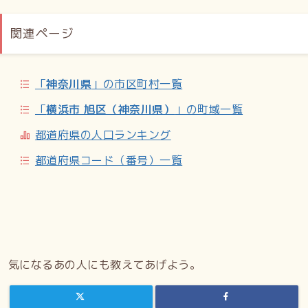
ら東希望が丘を新設、横浜市保土ケ谷区東希望が丘となる。
1969年（昭和44年）10月1日 - 保土ケ谷区を再編し、旭区
関連ページ
を新設。横浜市旭区東希望が丘となる。
世帯数と人口
「
神奈川県
」の市区町村一覧
2025年（令和7年）6月30日現在（横浜市発表）の世帯数と
「
横浜市 旭区（神奈川県）
」の町域一覧
人口は以下の通り。
都道府県の人口ランキング
人口の変遷
都道府県コード（番号）一覧
国勢調査による人口の推移。
世帯数の変遷
国勢調査による世帯数の推移。
学区
気になるあの人にも教えてあげよう。
市立小・中学校に通う場合、学区は以下の通りとなる（2024
年11月時点）。