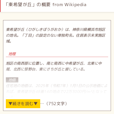
「東希望が丘」の概要 from Wikipedia
東希望が丘（ひがしきぼうがおか）は、神奈川県横浜市旭区
の地名。「丁目」の設定のない単独町名。住居表示未実施区
域。
地理
旭区の南西部に位置し、南と南西に中希望が丘、北東に中
尾、北西に笹野台、東にさちが丘と接している。
地価
住宅地の地価は、2025年（令和7年）1月1日の公示地価によ
れば、東希望が丘48番14の地点で22万3000円/m²となって
いる。
…（752文字）
沿革
1961年（昭和36年）4月1日 - 二俣川町、小高町の各一部か