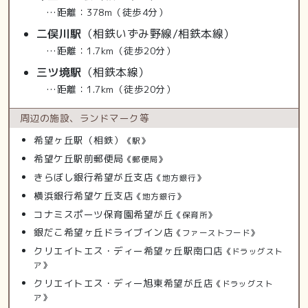
…距離：378m（徒歩4分）
二俣川駅
（相鉄いずみ野線/相鉄本線）
…距離：1.7km（徒歩20分）
三ツ境駅
（相鉄本線）
…距離：1.7km（徒歩20分）
周辺の施設、
ランドマーク等
希望ヶ丘駅（相鉄）
《駅》
希望ケ丘駅前郵便局
《郵便局》
きらぼし銀行希望が丘支店
《地方銀行》
横浜銀行希望ケ丘支店
《地方銀行》
コナミスポーツ保育園希望が丘
《保育所》
銀だこ希望ヶ丘ドライブイン店
《ファーストフード》
クリエイトエス・ディー希望ヶ丘駅南口店
《ドラッグスト
ア》
クリエイトエス・ディー旭東希望が丘店
《ドラッグスト
ア》