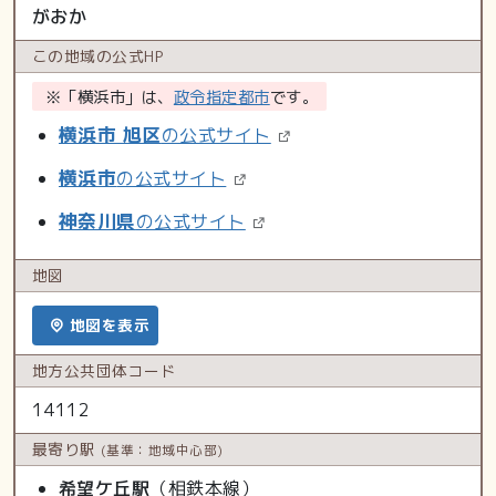
がおか
この地域の
公式HP
※「横浜市」は、
政令指定都市
です。
横浜市 旭区
の公式サイト
横浜市
の公式サイト
神奈川県
の公式サイト
地図
地図を表示
地方公共
団体コード
14112
最寄り駅
(基準：地域中心部)
希望ケ丘駅
（相鉄本線）