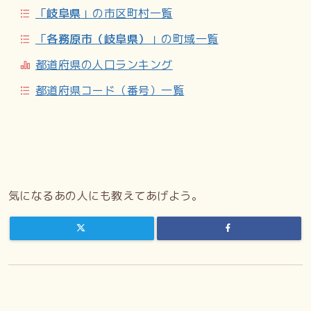
1944年（昭和19年）2月11日、那加町西市場外六ケ所大字
「
岐阜県
」の市区町村一覧
入会地の市街地の地域で字名の改称と地番変更がおこなわ
「
各務原市（岐阜県）
」の町域一覧
れ、東亜町が成立。1963年（昭和38年）4月1日に各務原市
の発足に伴い那加東亜町に改称する。
都道府県の人口ランキング
都道府県コード（番号）一覧
世帯数と人口
2024年（令和6年）10月1日現在の世帯数と人口は以下の通
り。
小・中学校の学区
気になるあの人にも教えてあげよう。
市立小・中学校に通う場合、学区は以下の通りとなる。
主な施設
各務原市立那加第三小学校／各務原市立那加中学校／岐阜県
立各務原西高等学校／那加中央保育所／各務原市医師会准看
護学校／那加南福祉センター／TOUAMACHI KAIKAN - 旧・
那加町役場跡／エスライン各務原／八幡神社