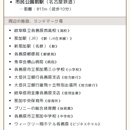
市民公園前駅
（名古屋鉄道）
…距離：813m（徒歩10分）
周辺の施設、
ランドマーク等
岐阜県立各務原西高校
《高校》
那加駅（JR）
《駅（JR在来線）》
新那加駅（名鉄）
《駅》
各務原郵便局
《郵便局》
秀幸会横山病院
《病院》
各務原市立那加第三小学校
《小学校》
大垣共立銀行各務原支店
《地方銀行》
大垣共立銀行雄飛ヶ丘特別出張所
《地方銀行》
岐阜信用金庫各務原支店
《信用金庫》
那加中央保育所
《保育所》
プリニーの総合体育館
《体育館》
各務原市立那加中学校
《中学校》
ウィークリー翔ホテル各務原
《ビジネスホテル》