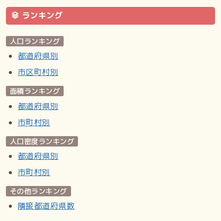
ランキング
交通
最寄り駅はJR高山本線那加駅、名古屋鉄道各務原線新那加駅
人口ランキング
都道府県別
参考文献
市区町村別
「角川日本地名大辞典」編纂委員会 編『角川日本地名大辞典
面積ランキング
21 岐阜県』角川書店、1980年。ISBN 4-04-001210-0。
／各務原市歴史民俗資料館 編『各務原市の地名（各務原市資
都道府県別
料調査報告書第十四号）』各務原市歴史民俗資料館、1991
市町村別
年。 ／小林義徳 編『那加町史』小林義徳、1964年。
人口密度ランキング
Wikipedia:那加東亜町
都道府県別
より引用
市町村別
その他ランキング
隣接都道府県数