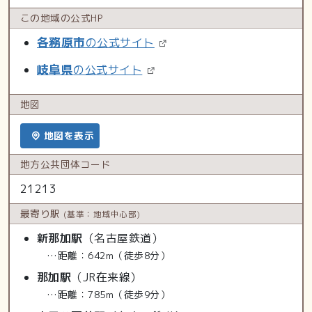
この地域の
公式HP
各務原市
の公式サイト
岐阜県
の公式サイト
地図
地図を表示
地方公共
団体コード
21213
最寄り駅
(基準：地域中心部)
新那加駅
（名古屋鉄道）
…距離：642m（徒歩8分）
那加駅
（JR在来線）
…距離：785m（徒歩9分）