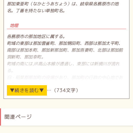
那加東亜町（なかとうあちょう）は、岐阜県各務原市の地
名。丁番を持たない単独町名。
地理
各務原市の那加地区に属する。
町域の東部は那加雲雀町、那加甥田町、西部は那加太平町、
南部は那加本町、那加新那加町、那加吾妻町、北部は那加前
洞新町、那加幸町。
町域の南にはJR高山本線が通過し、東部には新境川が流れ
る。
旧・稲葉郡那加町の役場があり、那加町の行政の中心地であ
った。
…（734文字）
地名の由来は不明だが、大東亜共栄圏に因んだという説があ
る。
道路／那加中通り
関連ページ
歴史
元々は稲葉郡那加村西市場外六ケ所大字入会地の一部。