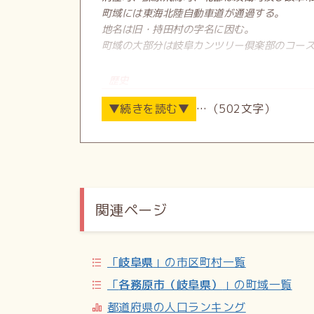
町域には東海北陸自動車道が通過する。
地名は旧・持田村の字名に因む。
町域の大部分は岐阜カンツリー倶楽部のコー
歴史
1980年（昭和55年）、蘇原持田町の一部
…（502文字）
世帯数と人口
2024年（令和6年）10月1日現在の世帯数
小・中学校の学区
関連ページ
市立小・中学校に通う場合、学区は以下の通
「
岐阜県
」の市区町村一覧
主な施設など
「
各務原市（岐阜県）
」の町域一覧
蘇原自然公園／伊吹の滝／北山池／伊吹の瀧
都道府県の人口ランキング
望台／北山展望台