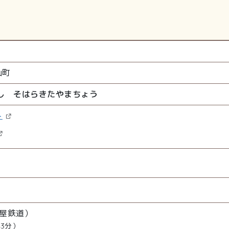
山町
し そはらきたやまちょう
ト
屋鉄道）
43分）