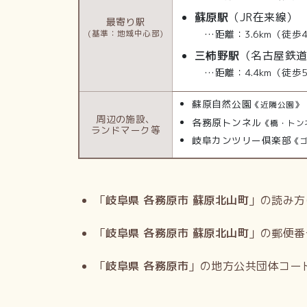
蘇原駅
（JR在来線）
最寄り駅
…距離：3.6km（徒歩
(基準：地域中心部)
三柿野駅
（名古屋鉄
…距離：4.4km（徒歩
蘇原自然公園
《近隣公園》
周辺の施設、
各務原トンネル
《橋・トン
ランドマーク等
岐阜カンツリー倶楽部
《
「
岐阜県 各務原市 蘇原北山町
」の読み方
「
岐阜県 各務原市 蘇原北山町
」の郵便番
「
岐阜県 各務原市
」の地方公共団体コー