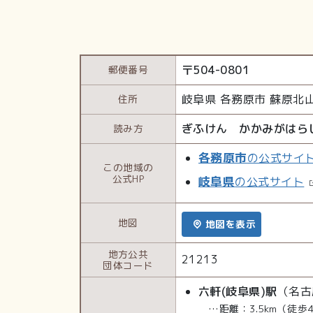
〒
504-0801
郵便番号
岐阜県
各務原市
蘇原北
住所
ぎふけん かかみがはら
読み方
各務原市
の公式サイ
この地域の
公式HP
岐阜県
の公式サイト
地図
地図を表示
地方公共
21213
団体コード
六軒(岐阜県)駅
（名古
…距離：3.5km（徒歩