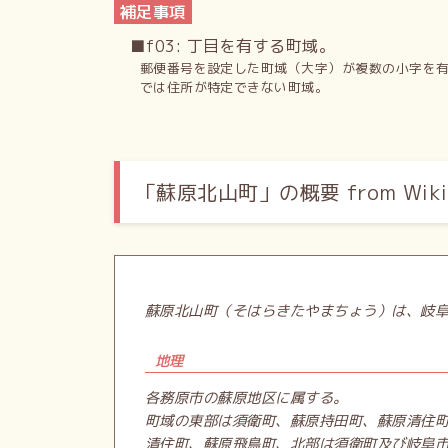
補足事項
■f03: 丁目を有する町域。
郵便番号を設定した町域（大字）が複数の小字を
では住所が特定できない町域。
「蘇原北山町」の概要 from Wikip
蘇原北山町（そはらきたやまちょう）は、岐
地理
各務原市の蘇原地区に属する。
町域の東部は須衛町、蘇原持田町、蘇原清住
清住町、蘇原飛鳥町、北部は須衛町及び岐阜