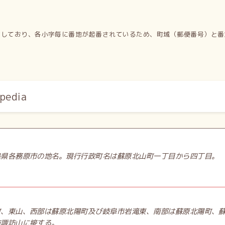
有しており、各小字毎に番地が起番されているため、町域（郵便番号）と番
edia
阜県各務原市の地名。現行行政町名は蘇原北山町一丁目から四丁目。
町、東山、西部は蘇原北陽町及び岐阜市岩滝東、南部は蘇原北陽町、
市諏訪山に接する。