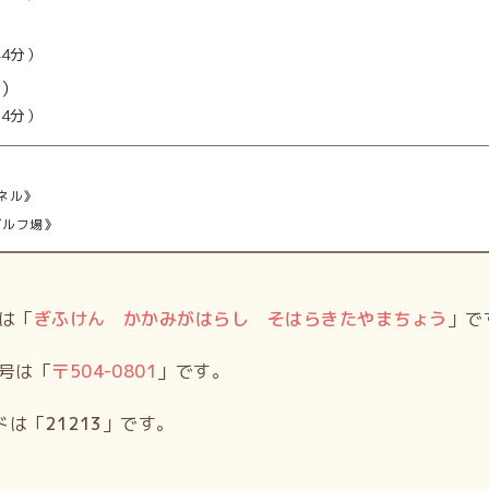
44分）
道）
54分）
ネル》
ゴルフ場》
は「
ぎふけん かかみがはらし そはらきたやまちょう
」で
号は「
〒
504-0801
」です。
ドは「
21213
」です。