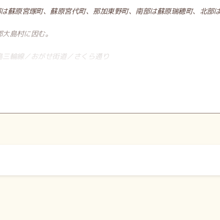
部は蘇原宮塚町、蘇原宮代町、那加東野町、南部は蘇原瑞穂町、北部
郡大島村に因む。
川島三輪線／おがせ街道／さくら通り
75年（明治8年）に大島村と宮代村が合併し大宮村が発足し大宮村字
、伊飛島村、和合村、三柿野村、古市場村、持田村が合併し蘇原村が発
18年）に蘇原村が町制施行、蘇原町となると蘇原町大字大島となる。
加町、鵜沼町、稲羽町と合併し各務原市が発足すると、蘇原大島町が成
町の一部、那加前洞町の一部をもって蘇原瑞穂町が成立。
町の一部、蘇原島崎町の一部、蘇原古市場町の一部をもって蘇原赤羽根
蘇原大島町の一部、蘇原宮代町及び岐阜市岩滝の一部をもって蘇原宮塚町
から蘇原大島町七丁目が成立。
町の一部、蘇原大島町の一部、蘇原宮代町の一部、那加新加納外六ヶ所