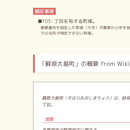
補足事項
■f03: 丁目を有する町域。
郵便番号を設定した町域（大字）が複数の小字を
では住所が特定できない町域。
「蘇原大島町」の概要 from Wikip
蘇原大島町（そはらおおしまちょう）は、岐
丁目。
地理