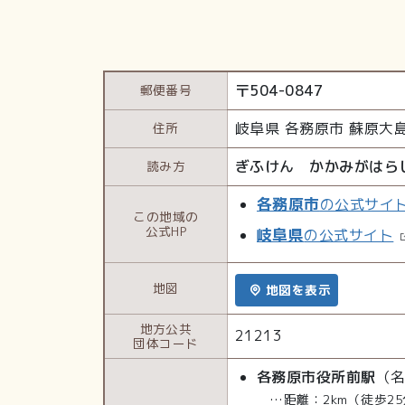
〒
504-0847
郵便番号
岐阜県
各務原市
蘇原大
住所
ぎふけん かかみがはら
読み方
各務原市
の公式サイ
この地域の
公式HP
岐阜県
の公式サイト
地図
地図を表示
地方公共
21213
団体コード
各務原市役所前駅
（
…距離：2km（徒歩25