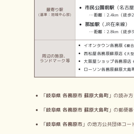
市民公園前駅
（名古
最寄り駅
…距離：2.4km（徒歩
(基準：地域中心部)
那加駅
（JR在来線）
…距離：2.8km（徒歩
イオンタウン各務原
《複
西松屋各務原蘇原店
《大
周辺の施設、
ランドマーク等
大阪屋ショップ各務原店
ローソン各務原蘇原大島
「
岐阜県 各務原市 蘇原大島町
」の読み方
「
岐阜県 各務原市 蘇原大島町
」の郵便番
「
岐阜県 各務原市
」の地方公共団体コー