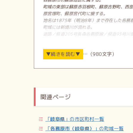
各務原市の蘇原地区に属する。
町域の東部は蘇原赤羽根町、蘇原吉野町、西
原宮塚町、蘇原宮代町に接する。
地名は1875年（明治8年）まで存在した各務
町域には新境川が流れる。
道路／県道205号長森各務原線／県道93号
歴史
…（980文字）
かつてこの地域は各務郡大島村であった。18
島となる。1897年（明治30年）に大宮村
し、蘇原村大字大島となる。1943年（昭和
1963年（昭和38年）4月1日、蘇原町、那
立。
1968年（昭和43年）8月31日、蘇原大島
関連ページ
1976年（昭和51年）3月27日、蘇原大島
成立／1978年（昭和53年）12月16日、
成立。蘇原大島町の残部で蘇原大島町一丁目
「
岐阜県
」の市区町村一覧
1979年（昭和54年）1月20日、那加前洞
「
各務原市（岐阜県）
」の町域一覧
入会地の一部をもって那加北洞町が成立。