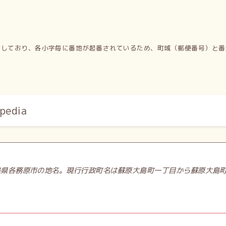
有しており、各小字毎に番地が起番されているため、町域（郵便番号）と番
edia
阜県各務原市の地名。現行行政町名は蘇原大島町一丁目から蘇原大島