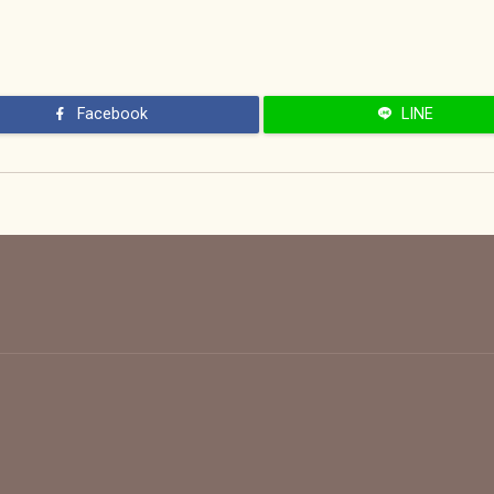
Wikipedia:蘇原大
より引
Facebook
LINE