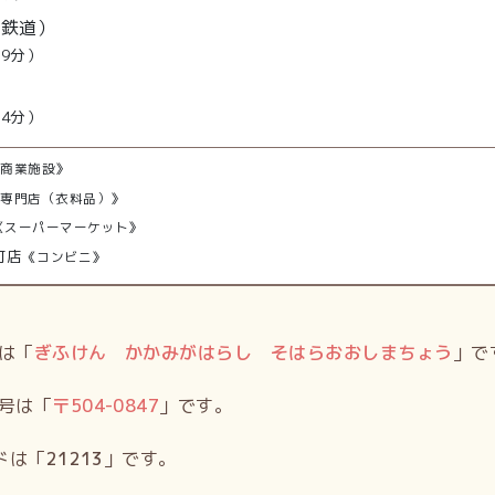
屋鉄道）
29分）
34分）
合商業施設》
型専門店（衣料品）》
《スーパーマーケット》
町店
《コンビニ》
は「
ぎふけん かかみがはらし そはらおおしまちょう
」で
号は「
〒
504-0847
」です。
ドは「
21213
」です。