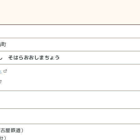
島町
し そはらおおしまちょう
ト
名古屋鉄道）
分）