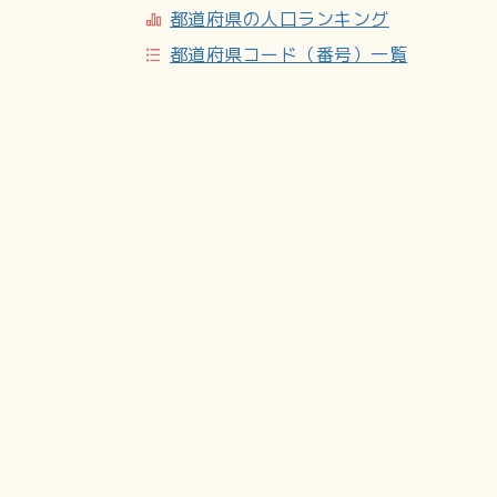
都道府県の人口ランキング
世帯数と人口
都道府県コード（番号）一覧
2024年（令和6年）10月1日現在の世帯数
小・中学校の学区
市立小・中学校に通う場合、学区は以下の通
主な施設
大島公民館／稲荷神社／浄念寺
交通機関
各務原市ふれあいバス東西線／岐阜バス尾崎
参考文献
「角川日本地名大辞典」編纂委員会 編『角川日本地名
0。 ／各務原市歴史民俗資料館 編『各務原