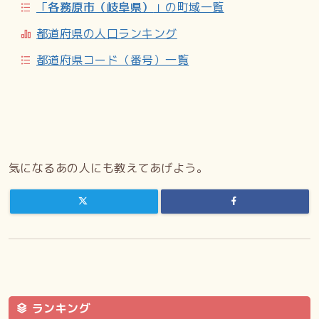
「
各務原市（岐阜県）
」の町域一覧
2024年（令和6年）10月1日現在の世帯数と人口は以下の通
り。尚、各務原市の統計上、鵜沼川崎町一丁目及び鵜沼を合
都道府県の人口ランキング
わせて記述する。尚、鵜沼の世帯・人口は2世帯3人である
（2020年10月時点）。
都道府県コード（番号）一覧
小・中学校の学区
市立小・中学校に通う場合、学区は以下の通りとなる。
主な施設
気になるあの人にも教えてあげよう。
鵜沼川崎町集会施設／川崎公園／各務原川崎郵便局／川崎重
工業・川崎重工業航空宇宙システムカンパニー岐阜工場（一
部）／ムトー精工／岩戸工業／神明神社
交通機関
各務原市ふれあいバス稲羽東線
ランキング
参考文献