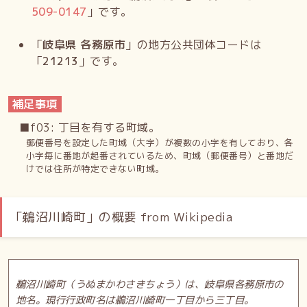
509-0147
」です。
「
岐阜県 各務原市
」の地方公共団体コードは
「
21213
」です。
補足事項
■f03: 丁目を有する町域。
郵便番号を設定した町域（大字）が複数の小字を有しており、各
小字毎に番地が起番されているため、町域（郵便番号）と番地だ
けでは住所が特定できない町域。
「鵜沼川崎町」の概要 from Wikipedia
鵜沼川崎町（うぬまかわさきちょう）は、岐阜県各務原市の
地名。現行行政町名は鵜沼川崎町一丁目から三丁目。