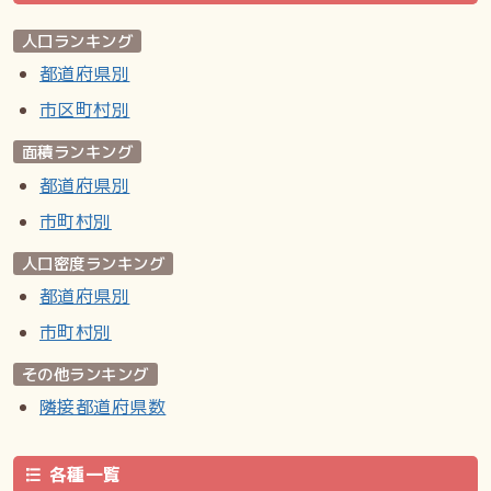
「角川日本地名大辞典」編纂委員会 編『角川日本地名大辞典
人口ランキング
21 岐阜県』角川書店、1980年。ISBN 4-04-001210-0。
都道府県別
／各務原市歴史民俗資料館 編『各務原市の地名（各務原市資
料調査報告書第十四号）』各務原市歴史民俗資料館、1991
市区町村別
年。 ／梅田薫 編『新鵜沼の歴史』鵜沼歴史研究会、2011
面積ランキング
年。
都道府県別
Wikipedia:鵜沼川崎町
市町村別
より引用
人口密度ランキング
都道府県別
市町村別
その他ランキング
隣接都道府県数
各種一覧