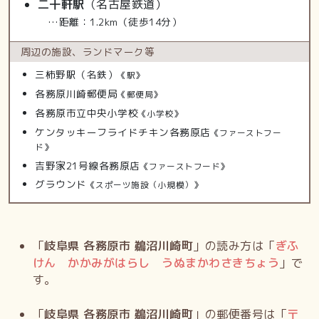
二十軒駅
（名古屋鉄道）
…距離：1.2km（徒歩14分）
周辺の施設、
ランドマーク等
三柿野駅（名鉄）
《駅》
各務原川崎郵便局
《郵便局》
各務原市立中央小学校
《小学校》
ケンタッキーフライドチキン各務原店
《ファーストフー
ド》
吉野家21号線各務原店
《ファーストフード》
グラウンド
《スポーツ施設（小規模）》
「
岐阜県 各務原市 鵜沼川崎町
」の読み方は「
ぎふ
けん かかみがはらし うぬまかわさきちょう
」で
す。
「
岐阜県 各務原市 鵜沼川崎町
」の郵便番号は「
〒