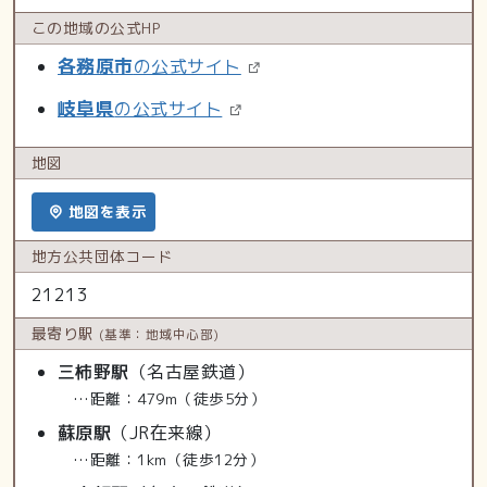
この地域の
公式HP
各務原市
の公式サイト
岐阜県
の公式サイト
地図
地図を表示
地方公共
団体コード
21213
最寄り駅
(基準：地域中心部)
三柿野駅
（名古屋鉄道）
…距離：479m（徒歩5分）
蘇原駅
（JR在来線）
…距離：1km（徒歩12分）