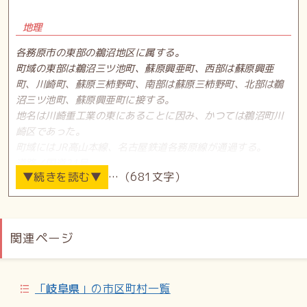
地理
各務原市の東部の鵜沼地区に属する。
町域の東部は鵜沼三ツ池町、蘇原興亜町、西部は蘇原興亜
町、川崎町、蘇原三柿野町、南部は蘇原三柿野町、北部は鵜
沼三ツ池町、蘇原興亜町に接する。
地名は川崎重工業の東にあることに因み、かつては鵜沼町川
崎区であった。
町域にはJR高山本線、名古屋鉄道各務原線が通過する。
道路／国道21号
…（681文字）
歴史
この地域一帯が鵜沼土地改良区西工区として区画整理され、
関連ページ
1975年（昭和50年）1月21日、鵜沼の一部をもって鵜沼川
崎町が成立する。
「
岐阜県
」の市区町村一覧
世帯数と人口