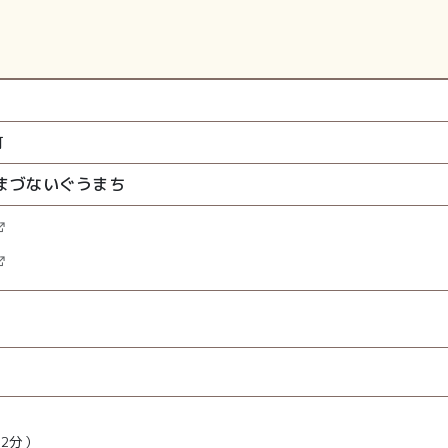
町
まづないぐうまち
22分）