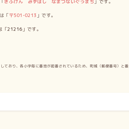
「
ぎふけん みずほし なまづないぐうまち
」です。
は「
〒
501-0213
」です。
は「
21216
」です。
有しており、各小字毎に番地が起番されているため、町域（郵便番号）と番