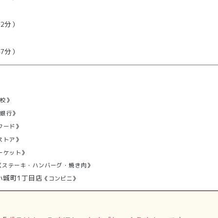
）
32分）
）
47分）
学校》
方銀行》
フード》
ストア》
ーケット》
《ステーキ・ハンバーグ・焼き肉》
小城町1丁目店
《コンビニ》