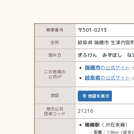
〒
501-0213
郵便番号
岐阜県
瑞穂市
生津内宮
住所
ぎふけん みずほし な
読み方
瑞穂市
の公式サイト
この地域の
公式HP
岐阜県
の公式サイト
地図
地図を表示
地方公共
21216
団体コード
穂積駅
（JR在来線）
…距離：1.8km（徒歩