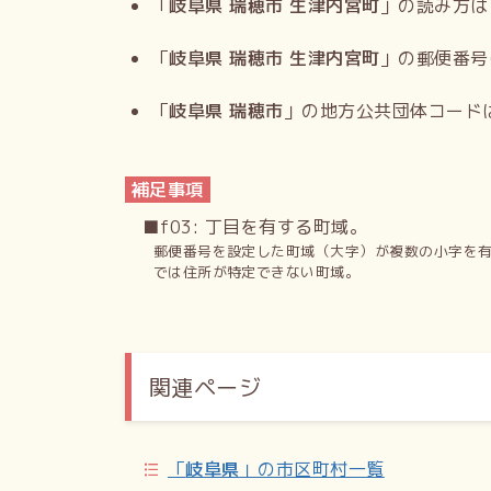
「
岐阜県 瑞穂市 生津内宮町
」の読み方は
「
岐阜県 瑞穂市 生津内宮町
」の郵便番号
「
岐阜県 瑞穂市
」の地方公共団体コード
補足事項
■f03: 丁目を有する町域。
郵便番号を設定した町域（大字）が複数の小字を
では住所が特定できない町域。
関連ページ
「
岐阜県
」の市区町村一覧