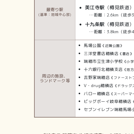
美江寺駅
（樽見鉄道
最寄り駅
…距離：2.6km（徒歩
(基準：地域中心部)
十九条駅
（樽見鉄道
…距離：3.8km（徒歩
馬場公園
《近隣公園》
三洋堂書店穂積店
《書店》
瑞穂市立生津小学校
《小
十六銀行北穂積支店
《地
周辺の施設、
吉野家瑞穂店
《ファースト
ランドマーク等
V・drug穂積店
《ドラッグ
バロー穂積店
《スーパーマ
ビッグボーイ岐阜穂積店
セブンイレブン瑞穂馬場