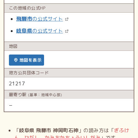
この地域の
公式HP
飛騨市
の公式サイト
岐阜県
の公式サイト
地図
地図を表示
地方公共
団体コード
21217
最寄り駅
(基準：地域中心部)
−
「
岐阜県 飛騨市 神岡町石神
」の読み方は「
ぎふけ
ん ひだし かみおかちょういしがみ
」です。