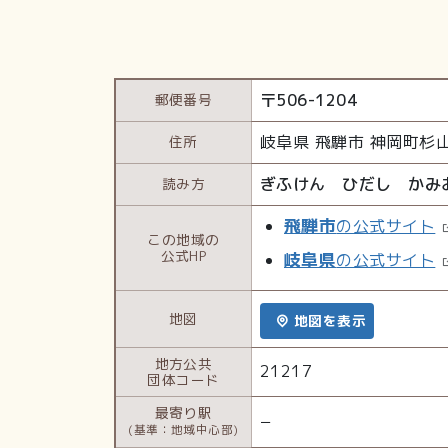
〒
506-1204
郵便番号
岐阜県
飛騨市
神岡町杉
住所
ぎふけん ひだし かみ
読み方
飛騨市
の公式サイト
この地域の
公式HP
岐阜県
の公式サイト
地図
地図を表示
地方公共
21217
団体コード
最寄り駅
−
(基準：地域中心部)