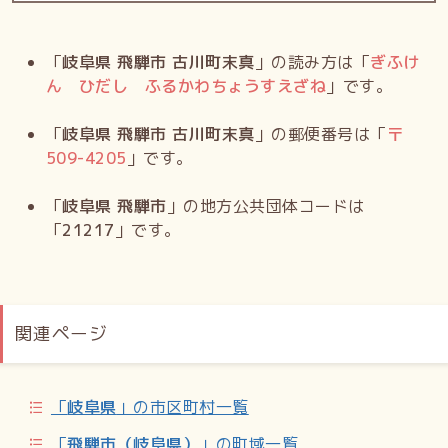
「
岐阜県 飛騨市 古川町末真
」の読み方は「
ぎふけ
ん ひだし ふるかわちょうすえざね
」です。
「
岐阜県 飛騨市 古川町末真
」の郵便番号は「
〒
509-4205
」です。
「
岐阜県 飛騨市
」の地方公共団体コードは
「
21217
」です。
関連ページ
「
岐阜県
」の市区町村一覧
「
飛騨市（岐阜県）
」の町域一覧