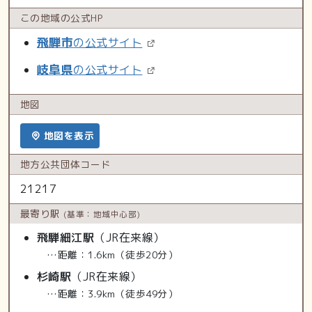
この地域の
公式HP
飛騨市
の公式サイト
岐阜県
の公式サイト
地図
地図を表示
地方公共
団体コード
21217
最寄り駅
(基準：地域中心部)
飛騨細江駅
（JR在来線）
…距離：1.6km（徒歩20分）
杉崎駅
（JR在来線）
…距離：3.9km（徒歩49分）