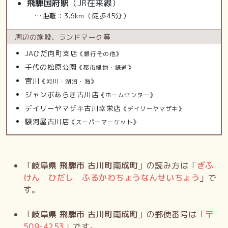
飛騨国府駅
（JR在来線）
…距離：3.6km（徒歩45分）
周辺の施設、
ランドマーク等
JAひだ向町支店
《銀行その他》
千代の松原公園
《都市緑地・緑道》
宮川
《河川・湖沼・海》
ジャンボあらき古川店
《ホームセンター》
デイリーヤマザキ古川幸栄店
《デイリーヤマザキ》
駿河屋古川店
《スーパーマーケット》
「
岐阜県 飛騨市 古川町南成町
」の読み方は「
ぎふ
けん ひだし ふるかわちょうなんせいちょう
」で
す。
「
岐阜県 飛騨市 古川町南成町
」の郵便番号は「
〒
509-4253
」です。