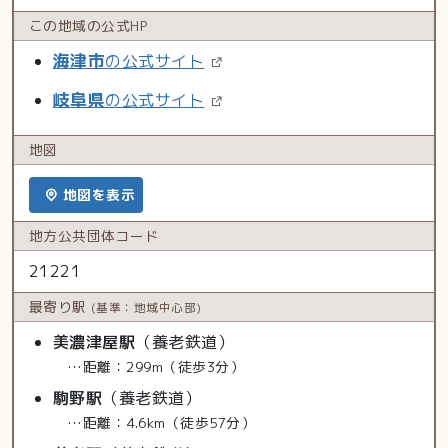
この地域の
公式HP
海津市
の公式サイト
岐阜県
の公式サイト
地図
地図を表示
地方公共
団体コード
21221
最寄り駅
(基準：地域中心部)
美濃津屋駅
（養老鉄道）
…距離：299m（徒歩3分）
駒野駅
（養老鉄道）
…距離：4.6km（徒歩57分）