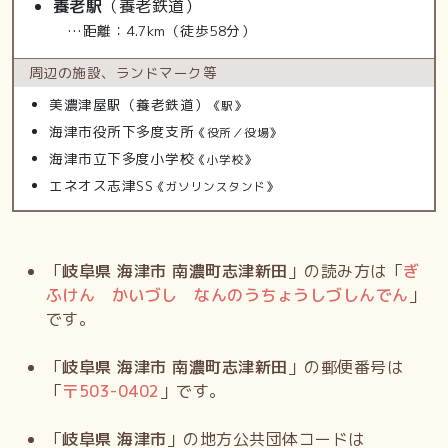
養老駅
（養老鉄道）
…距離：4.7km（徒歩58分）
周辺の施設、
ランドマーク等
美濃津屋駅（養老鉄道）
《駅》
海津市役所下多度支所
《役所／役場》
海津市立下多度小学校
《小学校》
エネオス志津SS
《ガソリンスタンド》
「
岐阜県 海津市 南濃町志津新田
」の読み方は「
ぎ
ふけん かいづし なんのうちょうしづしんでん
」
です。
「
岐阜県 海津市 南濃町志津新田
」の郵便番号は
「
〒
503-0402
」です。
「
岐阜県 海津市
」の地方公共団体コードは