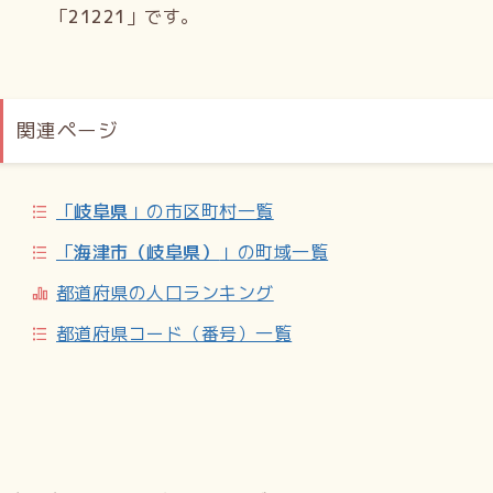
「
21221
」です。
関連ページ
「
岐阜県
」の市区町村一覧
「
海津市（岐阜県）
」の町域一覧
都道府県の人口ランキング
都道府県コード（番号）一覧