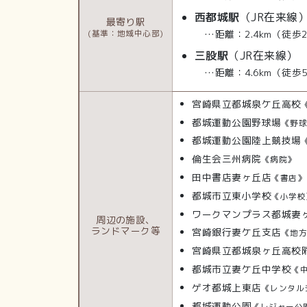
西都城駅
（JR在来線
最寄り駅
…距離：2.4km（徒歩
(基準：地域中心部)
三股駅
（JR在来線）
…距離：4.6km（徒歩
宮崎県立都城泉ケ丘高校
都城運動公園野球場
《野
都城運動公園陸上競技場
倫生会三州病院
《病院》
田中書店妻ヶ丘店
《書店》
都城市立東小学校
《小学校
ワークマンプラス都城妻
周辺の施設、
ランドマーク等
宮崎銀行妻ケ丘支店
《地
宮崎県立都城泉ヶ丘高校
都城市立妻ケ丘中学校
《
ゲオ都城上東店
《レンタル
都城運動公園
《レジャー公