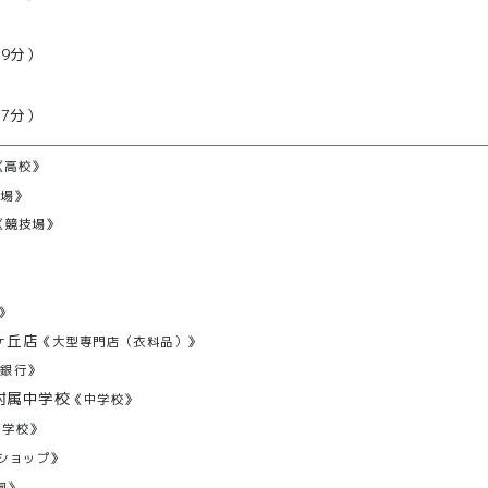
）
29分）
57分）
《高校》
球場》
《競技場》
》
ヶ丘店
《大型専門店（衣料品）》
方銀行》
附属中学校
《中学校》
中学校》
ショップ》
園》