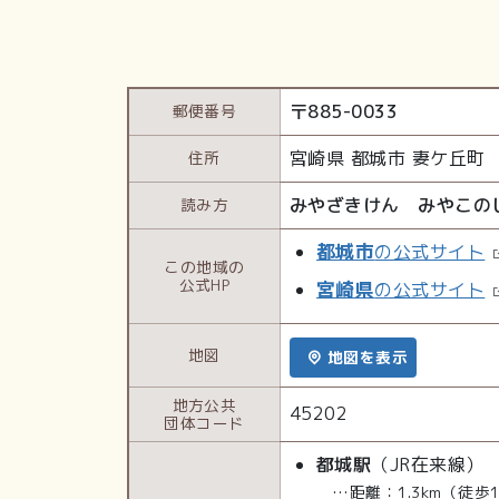
〒
885-0033
郵便番号
宮崎県
都城市
妻ケ丘町
住所
みやざきけん みやこの
読み方
都城市
の公式サイト
この地域の
公式HP
宮崎県
の公式サイト
地図
地図を表示
地方公共
45202
団体コード
都城駅
（JR在来線）
…距離：1.3km（徒歩