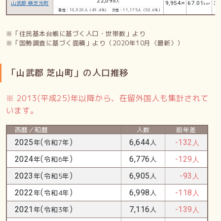
22,095
人
山武郡 横芝光町
9,954
67.01
33
戸
km²
男性：10,920人（49.4%）
女性：11,175人（50.6%）
※「住民基本台帳に基づく人口・世帯数」より
※「国勢調査に基づく面積」より（2020年10月〈最新〉）
「山武郡 芝山町」の人口推移
※ 2013(平成25)年以降から、在留外国人も集計されて
います。
西暦／和暦
人数
前年差
(
)
2025
年
令和7年
6,644
人
-132
人
(
)
2024
年
令和6年
6,776
人
-129
人
(
)
2023
年
令和5年
6,905
人
-93
人
(
)
2022
年
令和4年
6,998
人
-118
人
(
)
2021
年
令和3年
7,116
人
-139
人