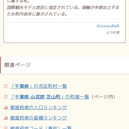
に属する町。
国際観光モデル地区に指定されている。埴輪が多数出土する
ため町内各所に展示されている。
Wikipedia:芝山町
より引用
関連ページ
「
千葉県
」の市区町村一覧
「
千葉県 山武郡 芝山町
」の町域一覧
（ページ内）
都道府県の人口ランキング
都道府県の面積ランキング
都道府県コード（番号）一覧