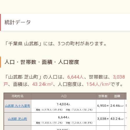
統計データ
「千葉県 山武郡」には、3つの町村があります。
人口・世帯数・面積・人口密度
「山武郡 芝山町」の人口は、
人
、世帯数は、
6,644
3,038
戸
、面積は、
km²
、人口密度は、
人/km²
です。
43.24
154
市町村名
人口
世帯数
面積
人
14,004
人
山武郡 九十九里町
6,950
24.46
57
戸
km²
男性：6,978人（49.8%）
女性：7,026人（50.2%）
6,644
人
山武郡 芝山町
3,038
43.24
15
戸
km²
男性：3,400人（51.2%）
女性：3,244人（48.8%）