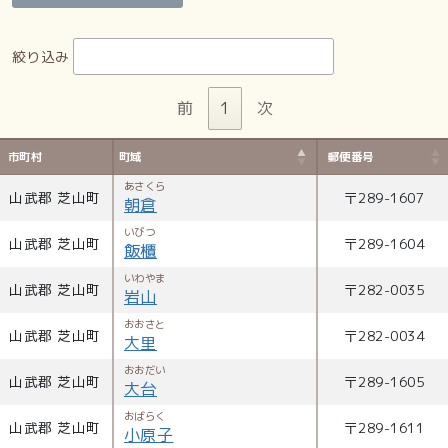
絞り込み
前
1
次
市町村
町域
郵便番号
あさくら
山武郡 芝山町
〒
289-1607
朝倉
いびつ
山武郡 芝山町
〒
289-1604
飯櫃
いわやま
山武郡 芝山町
〒
282-0035
岩山
おおさと
山武郡 芝山町
〒
282-0034
大里
おおだい
山武郡 芝山町
〒
289-1605
大台
おばらく
山武郡 芝山町
〒
289-1611
小原子