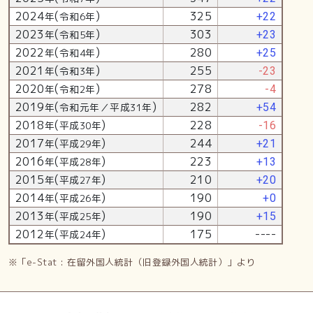
2024
(
)
325
年
令和6年
+22
2023
(
)
303
年
令和5年
+23
2022
(
)
280
年
令和4年
+25
2021
(
)
255
年
令和3年
-23
2020
(
)
278
年
令和2年
-4
2019
(
)
282
年
令和元年／平成31年
+54
2018
(
)
228
年
平成30年
-16
2017
(
)
244
年
平成29年
+21
2016
(
)
223
年
平成28年
+13
2015
(
)
210
年
平成27年
+20
2014
(
)
190
年
平成26年
+0
2013
(
)
190
年
平成25年
+15
2012
(
)
175
----
年
平成24年
※「e-Stat : 在留外国人統計（旧登録外国人統計）」より