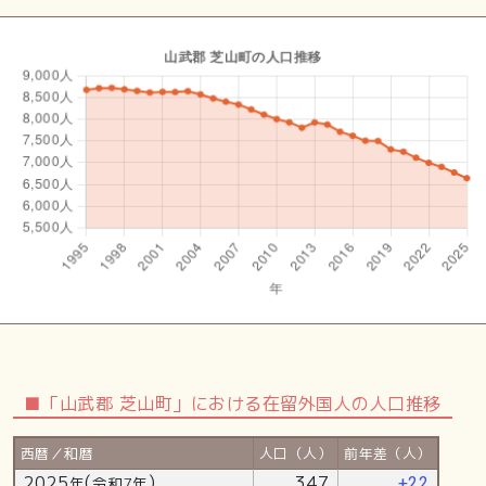
■「山武郡 芝山町」における在留外国人の人口推移
西暦／和暦
人口（人）
前年差（人）
2025
(
)
347
年
令和7年
+22