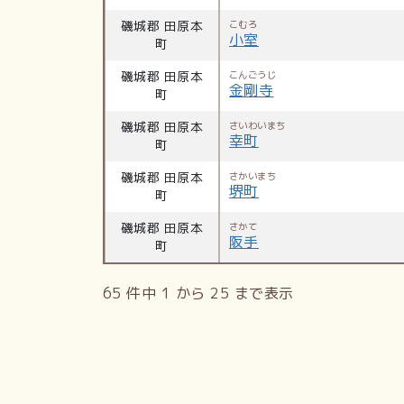
磯城郡 田原本
こむろ
小室
町
磯城郡 田原本
こんごうじ
金剛寺
町
磯城郡 田原本
さいわいまち
幸町
町
磯城郡 田原本
さかいまち
堺町
町
磯城郡 田原本
さかて
阪手
町
65 件中 1 から 25 まで表示