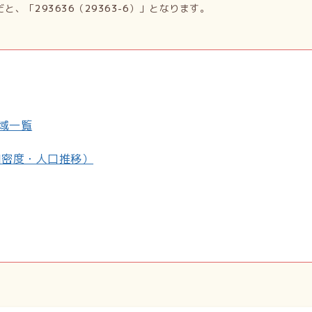
だと、「
293636
（
29363-6
）」となります。
町域一覧
口密度・人口推移）