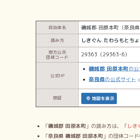
磯城郡 田原本町（奈良県
自治体名
しきぐん たわらもとちょ
読み方
地方公共
29363（29363-6）
団体コード
磯城郡 田原本町
の公
公式HP
奈良県
の公式サイト
地図
地図を表示
「
磯城郡 田原本町
」の読み方は、「
しき
「
奈良県 磯城郡 田原本町
」の団体コード(