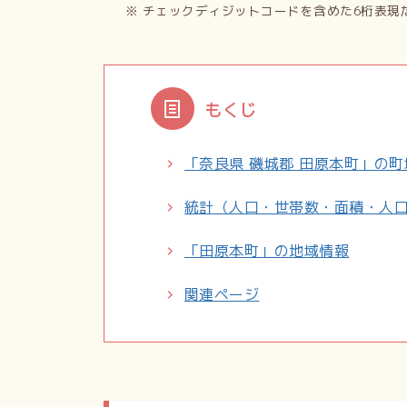
※ チェックディジットコードを含めた6桁表現
もくじ
「奈良県 磯城郡 田原本町」の
統計（人口・世帯数・面積・人
「田原本町」の地域情報
関連ページ