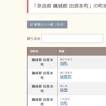
「奈良県 磯城郡 田原本町」の町
検索ヒット数：65件
絞り込み
市町村
町域
磯城郡 田原本
あさひまち
旭町
町
磯城郡 田原本
あじままち
味間町
町
磯城郡 田原本
あじま
味間
町
磯城郡 田原本
いちまち
市町
町