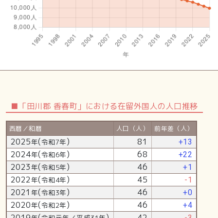
■「田川郡 香春町」における在留外国人の人口推移
西暦／和暦
人口（人）
前年差（人）
2025
(
)
81
年
令和7年
+13
2024
(
)
68
年
令和6年
+22
2023
(
)
46
年
令和5年
+1
2022
(
)
45
年
令和4年
-1
2021
(
)
46
年
令和3年
+0
2020
(
)
46
年
令和2年
+4
2019
(
)
42
年
令和元年／平成31年
-3