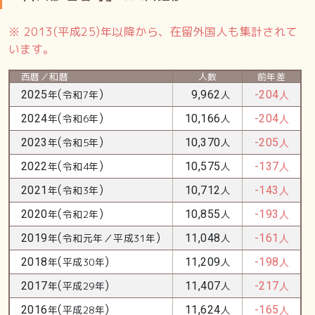
※ 2013(平成25)年以降から、在留外国人も集計されて
います。
西暦／和暦
人数
前年差
(
)
2025
年
令和7年
9,962
人
-204
人
(
)
2024
年
令和6年
10,166
人
-204
人
(
)
2023
年
令和5年
10,370
人
-205
人
(
)
2022
年
令和4年
10,575
人
-137
人
(
)
2021
年
令和3年
10,712
人
-143
人
(
)
2020
年
令和2年
10,855
人
-193
人
(
)
2019
年
令和元年／平成31年
11,048
人
-161
人
(
)
2018
年
平成30年
11,209
人
-198
人
(
)
2017
年
平成29年
11,407
人
-217
人
(
)
2016
年
平成28年
11,624
人
-165
人