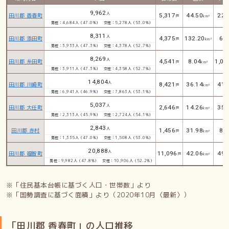
9,962
人
田川郡 香春町
5,317
44.50
224
戸
km²
男性：4,684人（47.0%）
女性：5,278人（53.0%）
8,311
人
田川郡 添田町
4,375
132.20
63
戸
km²
男性：3,933人（47.3%）
女性：4,378人（52.7%）
8,269
人
田川郡 糸田町
4,541
8.04
1,02
戸
km²
男性：3,911人（47.3%）
女性：4,358人（52.7%）
14,804
人
田川郡 川崎町
8,421
36.14
410
戸
km²
男性：6,941人（46.9%）
女性：7,863人（53.1%）
5,037
人
田川郡 大任町
2,646
14.26
353
戸
km²
男性：2,313人（45.9%）
女性：2,724人（54.1%）
2,843
人
田川郡 赤村
1,456
31.98
89
戸
km²
男性：1,335人（47.0%）
女性：1,508人（53.0%）
20,888
人
田川郡 福智町
11,096
42.06
497
戸
km²
男性：9,982人（47.8%）
女性：10,906人（52.2%）
※「住民基本台帳に基づく人口・世帯数」より
※「国勢調査に基づく面積」より（2020年10月〈最新〉）
「田川郡 香春町」の人口推移