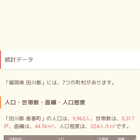
統計データ
「福岡県 田川郡」には、7つの町村があります。
人口・世帯数・面積・人口密度
「田川郡 香春町」の人口は、
人
、世帯数は、
9,962
5,317
戸
、面積は、
km²
、人口密度は、
人/km²
です。
44.5
224
市町村名
人口
世帯数
面積
人