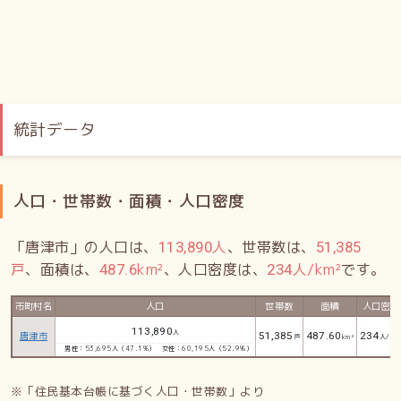
統計データ
人口・世帯数・面積・人口密度
「唐津市」の人口は、
人
、世帯数は、
113,890
51,385
戸
、面積は、
km²
、人口密度は、
人/km²
です。
487.6
234
市町村名
人口
世帯数
面積
人口密度
113,890
人
唐津市
51,385
487.60
234
戸
km²
人/km
男性：53,695人（47.1%）
女性：60,195人（52.9%）
※「住民基本台帳に基づく人口・世帯数」より