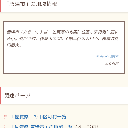
「唐津市」の地域情報
唐津市（からつし）は、佐賀県の北西に位置し玄界灘に面す
る市。県内では、佐賀市に次いで第二位の人口で、面積は県
内最大。
Wikipedia:唐津市
より引用
関連ページ
「
佐賀県
」の市区町村一覧
「
佐賀県 唐津市
」の町域一覧
（ページ内）