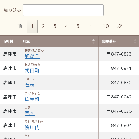
絞り込み
前
1
2
3
4
5
…
10
次
市町村
町域
郵便番号
あさひがおか
唐津市
〒
847-0823
旭が丘
あさひまち
唐津市
〒
847-0841
朝日町
いしし
唐津市
〒
847-0832
石志
うおやまち
唐津市
〒
847-0042
魚屋町
うき
唐津市
〒
847-0025
宇木
うしろがわち
唐津市
〒
847-0804
後川内
うら