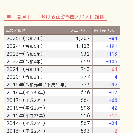
■「唐津市」における在留外国人の人口推移
西暦／和暦
人口（人）
前年差（人）
2025
(
)
1,207
年
令和7年
+84
2024
(
)
1,123
年
令和6年
+191
2023
(
)
932
年
令和5年
+113
2022
(
)
819
年
令和4年
+106
2021
(
)
713
年
令和3年
-64
2020
(
)
777
年
令和2年
+4
2019
(
)
773
年
令和元年／平成31年
+97
2018
(
)
676
年
平成30年
+12
2017
(
)
664
年
平成29年
+66
2016
(
)
598
年
平成28年
+42
2015
(
)
556
年
平成27年
-11
2014
(
)
567
年
平成26年
+34
2013
(
)
533
年
平成25年
-2