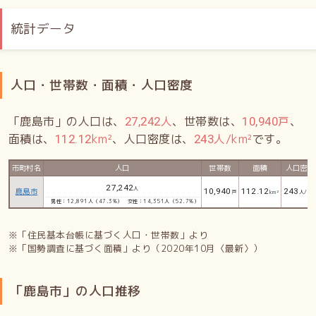
統計データ
人口・世帯数・面積・人口密度
「鹿島市」の人口は、
人
、世帯数は、
戸
、
27,242
10,940
面積は、
km²
、人口密度は、
人/km²
です。
112.12
243
市町村名
人口
世帯数
面積
人口密度
27,242
人
鹿島市
10,940
112.12
243
戸
km²
人/km
男性：12,891人（47.3%）
女性：14,351人（52.7%）
※「住民基本台帳に基づく人口・世帯数」より
※「国勢調査に基づく面積」より（2020年10月〈最新〉）
「鹿島市」の人口推移