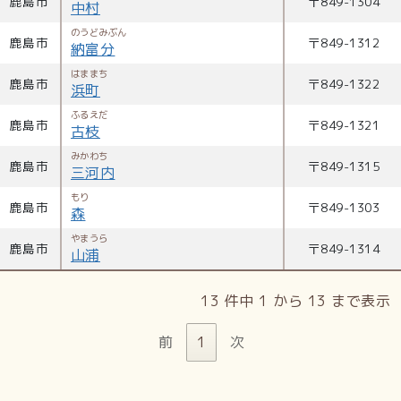
鹿島市
〒
849-1304
中村
のうどみぶん
鹿島市
〒
849-1312
納富分
はままち
鹿島市
〒
849-1322
浜町
ふるえだ
鹿島市
〒
849-1321
古枝
みかわち
鹿島市
〒
849-1315
三河内
もり
鹿島市
〒
849-1303
森
やまうら
鹿島市
〒
849-1314
山浦
13 件中 1 から 13 まで表示
前
1
次