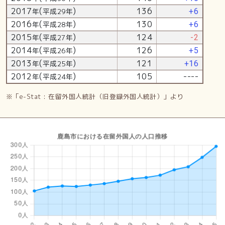
2017
(
)
136
年
平成29年
+6
2016
(
)
130
年
平成28年
+6
2015
(
)
124
年
平成27年
-2
2014
(
)
126
年
平成26年
+5
2013
(
)
121
年
平成25年
+16
2012
(
)
105
----
年
平成24年
※「e-Stat : 在留外国人統計（旧登録外国人統計）」より