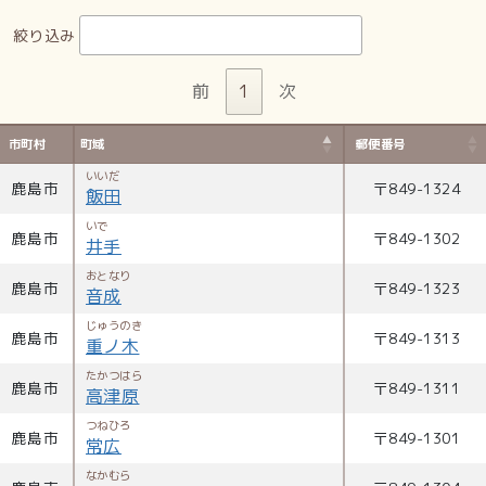
絞り込み
前
1
次
市町村
町域
郵便番号
いいだ
鹿島市
〒
849-1324
飯田
いで
鹿島市
〒
849-1302
井手
おとなり
鹿島市
〒
849-1323
音成
じゅうのき
鹿島市
〒
849-1313
重ノ木
たかつはら
鹿島市
〒
849-1311
高津原
つねひろ
鹿島市
〒
849-1301
常広
なかむら