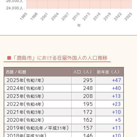
■「鹿島市」における在留外国人の人口推移
西暦／和暦
人口（人）
前年差（人）
2025
(
)
295
年
令和7年
+47
2024
(
)
248
年
令和6年
+40
2023
(
)
208
年
令和5年
+13
2022
(
)
195
年
令和4年
+23
2021
(
)
172
年
令和3年
+10
2020
(
)
162
年
令和2年
+5
2019
(
)
157
年
令和元年／平成31年
+11
2018
(
)
146
年
平成30年
+10