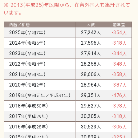
※ 2013(平成25)年以降から、在留外国人も集計されて
います。
西暦／和暦
人数
前年差
(
)
2025
年
令和7年
27,242
人
-354
人
(
)
2024
年
令和6年
27,596
人
-318
人
(
)
2023
年
令和5年
27,914
人
-344
人
(
)
2022
年
令和4年
28,258
人
-348
人
(
)
2021
年
令和3年
28,606
人
-358
人
(
)
2020
年
令和2年
28,964
人
-387
人
(
)
2019
年
令和元年／平成31年
29,351
人
-476
人
(
)
2018
年
平成30年
29,827
人
-378
人
(
)
2017
年
平成29年
30,205
人
-318
人
(
)
2016
年
平成28年
30,523
人
-306
人
(
)
2015
年
平成27年
30,829
人
-325
人