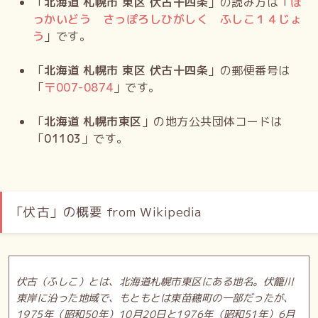
「
北海道 札幌市 東区 伏古十四条
」の読み方は「
ほ
っかいどう さっぽろしひがしく ふしこ１４じょ
う
」です。
「
北海道 札幌市 東区 伏古十四条
」の郵便番号は
「
〒
007-0874
」です。
「
北海道 札幌市東区
」の地方公共団体コードは
「
01103
」です。
「伏古」の概要 from Wikipedia
伏古（ふしこ）とは、北海道札幌市東区にある地名。伏籠川
東岸に沿った地域で、もともとは東苗穂町の一部だったが、
1975年（昭和50年）10月20日と1976年（昭和51年）6月