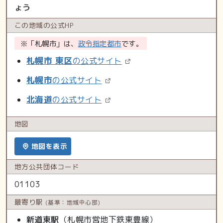
ょう
この地域の
公式HP
※「札幌市」は、
政令指定都市
です。
札幌市 東区
の公式サイト
札幌市
の公式サイト
北海道
の公式サイト
地図
地図を表示
地方公共
団体コード
01103
最寄り駅
(基準：地域中心部)
新道東駅
（札幌市営地下鉄東豊線）