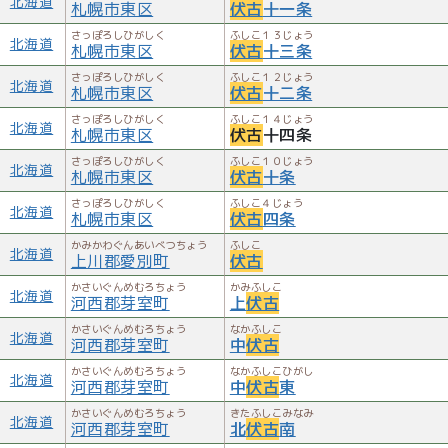
北海道
札幌市東区
伏古
十一条
さっぽろしひがしく
ふしこ１３じょう
北海道
札幌市東区
伏古
十三条
さっぽろしひがしく
ふしこ１２じょう
北海道
札幌市東区
伏古
十二条
さっぽろしひがしく
ふしこ１４じょう
北海道
札幌市東区
伏古
十四条
さっぽろしひがしく
ふしこ１０じょう
北海道
札幌市東区
伏古
十条
さっぽろしひがしく
ふしこ４じょう
北海道
札幌市東区
伏古
四条
かみかわぐんあいべつちょう
ふしこ
北海道
上川郡愛別町
伏古
かさいぐんめむろちょう
かみふしこ
北海道
河西郡芽室町
上
伏古
かさいぐんめむろちょう
なかふしこ
北海道
河西郡芽室町
中
伏古
かさいぐんめむろちょう
なかふしこひがし
北海道
河西郡芽室町
中
伏古
東
かさいぐんめむろちょう
きたふしこみなみ
北海道
河西郡芽室町
北
伏古
南