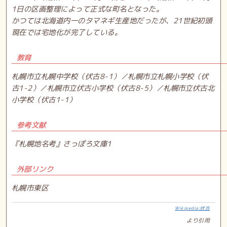
1日の区画整理によって正式な町名となった。
かつては北海道内一のタマネギ生産地だったが、21世紀初頭
現在では宅地化が完了している。
教育
札幌市立札幌中学校（伏古8-1）／札幌市立札幌小学校（伏
古1-2）／札幌市立伏古小学校（伏古8-5）／札幌市立伏古北
小学校（伏古1-1）
参考文献
『札幌地名考』さっぽろ文庫1
外部リンク
札幌市東区
Wikipedia:伏古
より引用