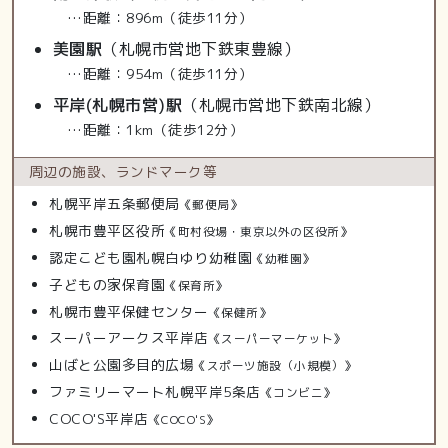
…距離：896m（徒歩11分）
美園駅
（札幌市営地下鉄東豊線）
…距離：954m（徒歩11分）
平岸(札幌市営)駅
（札幌市営地下鉄南北線）
…距離：1km（徒歩12分）
周辺の施設、
ランドマーク等
札幌平岸五条郵便局
《郵便局》
札幌市豊平区役所
《町村役場・東京以外の区役所》
認定こども園札幌白ゆり幼稚園
《幼稚園》
子どもの家保育園
《保育所》
札幌市豊平保健センター
《保健所》
スーパーアークス平岸店
《スーパーマーケット》
山ばと公園多目的広場
《スポーツ施設（小規模）》
ファミリーマート札幌平岸5条店
《コンビニ》
COCO'S平岸店
《COCO'S》