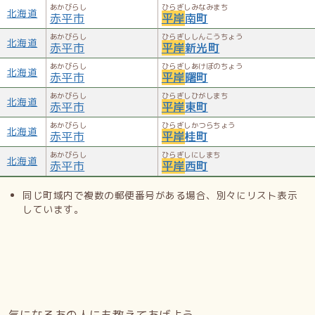
（平岸2-6）／東光ストア（平岸1-1）／エルディ（平岸1-
あかびらし
ひらぎしみなみまち
北海道
赤平市
平岸
南町
1）／トミーウォーカー（平岸3-5）／はるやまチェーン（平
岸2-9）／平岸ハイヤー（平岸2-4）／ハドソンの創業地。ま
あかびらし
ひらぎししんこうちょう
北海道
赤平市
平岸
新光町
た、かつてはラルズ（平岸1-1）やHTB北海道テレビ（平岸
4-13）の本社が存在していた。
あかびらし
ひらぎしあけぼのちょう
北海道
赤平市
平岸
曙町
団体
あかびらし
ひらぎしひがしまち
北海道
赤平市
平岸
東町
平岸中央商店街振興組合（平岸3-2）／平岸天神ソーラン踊
あかびらし
ひらぎしかつらちょう
り保存会（平岸天神）（YOSAKOIソーラン祭り第
北海道
赤平市
平岸
桂町
3,4,7,8,12,17,18回大賞チーム）／平岸天神太鼓保存会／地
あかびらし
ひらぎしにしまち
域交流サロンぴらけし／南平岸商店街振興組合（平岸3-13）
北海道
赤平市
平岸
西町
／末広商店街振興組合（平岸4-5）／平岸まちづくり協議会
（まちづくりネットワーク平岸）（平岸2-7）／まちづくり
同じ町域内で複数の郵便番号がある場合、別々にリスト表示
会「いきいき南平岸」（平岸2-14）／札幌商工会議所豊平支
しています。
所（平岸2-5）
専門学校等
経専音楽放送芸術専門学校（平岸3-2）／経専調理製菓専門
学校（平岸3-2）／北海道インターナショナルスクール（平
岸5-19）
気になるあの人にも教えてあげよう。