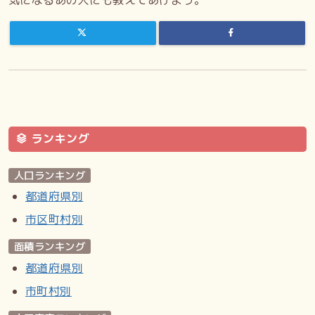
高等学校
公立／市立札幌平岸高等学校（平岸5-18）
中学校
市立（平岸地区が学区に含まれる学校も記載）／札幌市立平
岸中学校（平岸1-21）／札幌市立平岸中学校のぞみ分校（平
岸4-18）／札幌市立陵陽中学校（平岸6-11）／札幌市立八
条中学校（豊平8-13）／札幌市立中の島中学校（中の島2-
ランキング
3）
小学校
人口ランキング
市立（平岸地区が学区に含まれる学校も記載）／札幌市立平
都道府県別
岸西小学校（平岸1-15）／札幌市立平岸小学校（平岸2-
市区町村別
14）／札幌市立東山小学校（平岸4-11）／札幌市立平岸高
台小学校のぞみ分校（平岸4-18）／札幌市立美園小学校（平
面積ランキング
岸5-7）／札幌市立平岸高台小学校（平岸5-18）／札幌市立
都道府県別
中の島小学校（中の島2-1）／札幌市立みどり小学校（美園
5-2）
市町村別