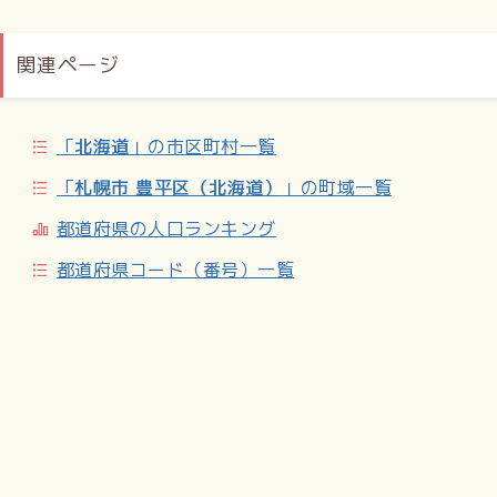
始まる。開拓使時代より平岸地区一帯はリンゴの生産がたい
へん盛んであったが、1972年札幌オリンピックを境に急速に
関連ページ
宅地化し、いまでは豊平区役所から国道36号までの中央分離
帯に植えられているリンゴ並木を除き、その面影はほとんど
ない。
豊平区のキャラクター「こりん」が、リンゴ生産が盛んであ
「
北海道
」の市区町村一覧
ったことを伝えている。
「
札幌市 豊平区（北海道）
」の町域一覧
地名の由来
都道府県の人口ランキング
「ひらぎし」の地名は、アイヌ語のピラ・ケㇱ（崖の端）に
由来する。
都道府県コード（番号）一覧
中の島との境界を流れる精進川右岸には、高さ約10メートル
の崖が南北800メートルほどにわたって続いているが、アイ
ヌによって「崖の端」ないし「崖尻」と名づけられた地点が
どこなのかは、アイヌ語研究者の山田秀三でも突き止められ
なかった。都市開発の進行によって、一帯の様相が大きく変
わっていたから。
2020年（令和2年）、札幌市の学芸員の古沢仁は、かつての
精進川が崖の南端近くにある小さな滝のあたりで豊平川と合
流していたことを踏まえ、この滝の周辺が「平岸の語源にあ