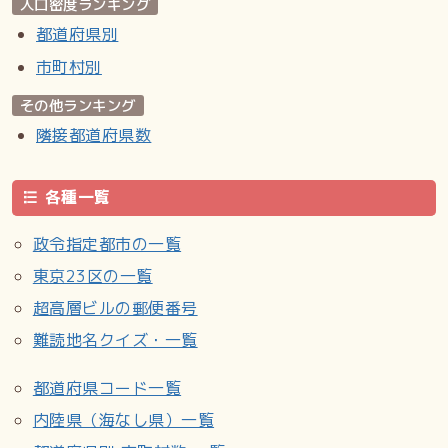
幼稚園
人口密度ランキング
私立／平岸幼稚園（平岸3-12）／札幌白ゆり幼稚園（平岸5-
都道府県別
9）
市町村別
その他
その他ランキング
札幌市天神山児童会館（平岸1-19）／札幌市平岸小ミニ児童
会館（平岸2-14、平岸小学校内）／札幌市平岸児童会館（平
隣接都道府県数
岸3-9）／札幌市東山小ミニ児童会館（平岸4-11、東山小学
校内）／札幌市平岸高台小ミニ児童会館（平岸5-18、平岸高
各種一覧
台小学校内）
政令指定都市の一覧
交通機関
東京23区の一覧
札幌市営地下鉄南北線 平岸駅（平岸2-7）、南平岸駅（平岸
超高層ビルの郵便番号
4-13）／平岸駅は地下駅、南平岸駅は地上駅となっており、
環状通付近で地下と地上を接続している。
難読地名クイズ・一覧
じょうてつ／北海道中央バス（西岡、平岡、白石営業所）／
北都交通 新千歳空港連絡バス
都道府県コード一覧
内陸県（海なし県）一覧
関連項目