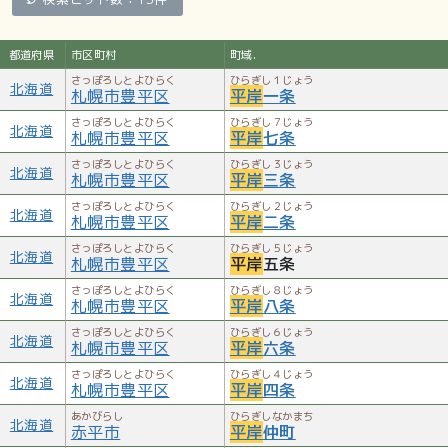
主要施設
都道府県
市区町村
町域.
豊平区役所（豊平区民センター・豊平保健センター）（平岸
さっぽろしとよひらく
ひらぎし１じょう
6-10）／平岸まちづくりセンター（平岸2-7）／南平岸まち
北海道
札幌市豊平区
平岸
一条
づくりセンター（平岸2-14）／南平岸会館（平岸2-14）／
さっぽろしとよひらく
ひらぎし７じょう
北海道
平岸郷土史料館（札幌市平岸児童会館内）（平岸3-9）／天
札幌市豊平区
平岸
七条
神山緑地／さっぽろ天神山アートスタジオ（平岸2-17）／平
さっぽろしとよひらく
ひらぎし３じょう
北海道
札幌市豊平区
平岸
三条
岸高台公園（平岸4-13）／新木の花団地（平岸1-4）／平岸
スターハイツ（平岸1-5）／KKR札幌医療センター（幌南病
さっぽろしとよひらく
ひらぎし２じょう
北海道
札幌市豊平区
平岸
二条
院）（平岸1-6）／北海道日ロ友好交流会館（平岸2-16）／
札幌法務局南出張所（平岸1-22）／独立行政法人土木研究所
さっぽろしとよひらく
ひらぎし５じょう
北海道
札幌市豊平区
平岸
五条
寒地土木研究所（平岸1-3）／札幌市豊平消防署平岸出張所
さっぽろしとよひらく
ひらぎし８じょう
（平岸1-11）／平岸プール（平岸5-14）／平岸高台テニス
北海道
札幌市豊平区
平岸
八条
コート（札幌市水道局平岸配水池上）（平岸5-19）／相馬神
さっぽろしとよひらく
ひらぎし６じょう
社 (札幌市)（平岸2-18）／平岸天満宮（平岸2-16）／平岸
北海道
札幌市豊平区
平岸
六条
霊園（平岸5-15）／澄川墓地（平岸2-18）
さっぽろしとよひらく
ひらぎし４じょう
北海道
札幌市豊平区
平岸
四条
企業
あかびらし
ひらぎしなかまち
北海道
エフエムとよひら（FMアップル）（平岸2-5）／ゲームドゥ
赤平市
平岸
仲町