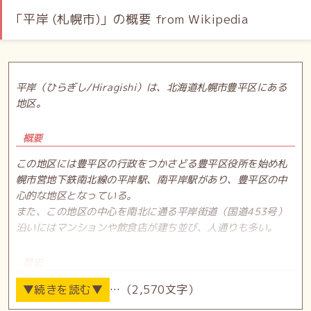
「平岸 (札幌市)」の概要 from Wikipedia
平岸（ひらぎし/Hiragishi）は、北海道札幌市豊平区にある
地区。
概要
この地区には豊平区の行政をつかさどる豊平区役所を始め札
幌市営地下鉄南北線の平岸駅、南平岸駅があり、豊平区の中
心的な地区となっている。
また、この地区の中心を南北に通る平岸街道（国道453号）
沿いにはマンションや飲食店が建ち並び、人通りも多い。
歴史
1871年5月、仙台藩重臣の水沢城主・留守氏（伊達氏一門）
…（2,570文字）
家中202名が、現在の岩手県奥州市水沢より入植して開拓が