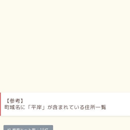
たる崖尻」という仮説を立てた。
隣接地区
東：美園、月寒西、西岡（美園の一部とは羊ケ丘通、月寒
西・西岡とは望月寒川を境界とする）／西：中の島（精進
川、および国道453号を境界とする）、中央区、南区（それ
ぞれ豊平川を挟んでわずかに接する）／南：南区 澄川、真駒
内本町／北：水車町、旭町、豊平
主要道路
平岸通：地区内を北から南に抜ける。
羊ケ丘通：美園との境界。地区内を北から南東に抜ける。
米里行啓通：地区内を東から西に抜ける。
【参考】
白石中の島通：地区内を東から西に抜ける。
町域名に「平岸」が含まれている住所一覧
環状通：地区内を東から西に抜ける。
白石藻岩通：地区内を東から西に抜ける。
アンパン道路
検索ヒット数：15件