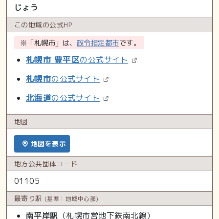
じょう
この地域の
公式HP
※「札幌市」は、
政令指定都市
です。
札幌市 豊平区
の公式サイト
札幌市
の公式サイト
北海道
の公式サイト
地図
地図を表示
地方公共
団体コード
01105
最寄り駅
(基準：地域中心部)
南平岸駅
（札幌市営地下鉄南北線）