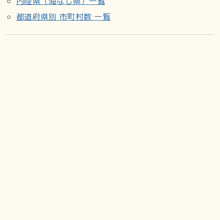
内陸県（海なし県）一覧
都道府県別 市町村数 一覧