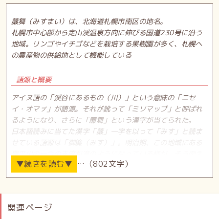
簾舞（みすまい）は、北海道札幌市南区の地名。
札幌市中心部から定山渓温泉方向に伸びる国道230号に沿う
地域。リンゴやイチゴなどを栽培する果樹園が多く、札幌へ
の農産物の供給地として機能している
語源と概要
アイヌ語の「渓谷にあるもの（川）」という意味の「ニセ
イ・オマㇷ゚」が語源。それが訛って「ミソマップ」と呼ばれ
るようになり、さらに「簾舞」という漢字が当てられた。
日本語読みに当てた漢字「簾」一字を以って「みす」と読ま
せている語源は「御簾（みす）」。明治期、この地域にある
豊平川の一つの支流が滝のようになっている様が、そう例え
…（802文字）
られたためであるという説が有力。札幌市内の地名は比較的
読みやすいものが殆どである中で、これは難読地名の一つと
なっている。
一方、この地域の中央部を南北に通っている丘陵は「二星岱
関連ページ
（ニセイダイ）」と名づけられているが、前述のアイヌ語か