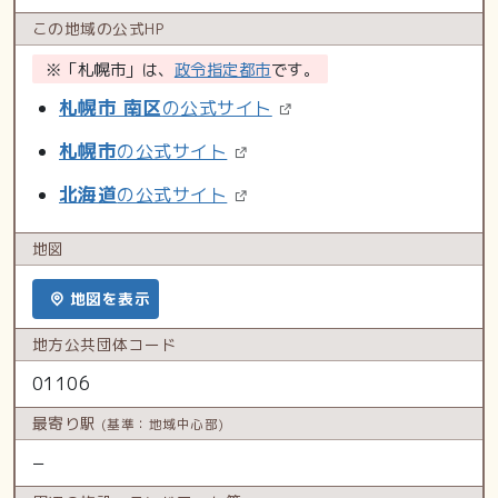
この地域の
公式HP
※「札幌市」は、
政令指定都市
です。
札幌市 南区
の公式サイト
札幌市
の公式サイト
北海道
の公式サイト
地図
地図を表示
地方公共
団体コード
01106
最寄り駅
(基準：地域中心部)
−