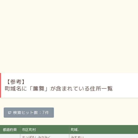
「第2章 さっぽろの町名 - 南区」、『札幌地名考』さっぽろ
文庫1
外部リンク
札幌市南区
Wikipedia:簾舞
より引用
【参考】
町域名に「簾舞」が含まれている住所一覧
検索ヒット数：7件
都道府県
市区町村
町域.
さっぽろしみなみく
みすまい