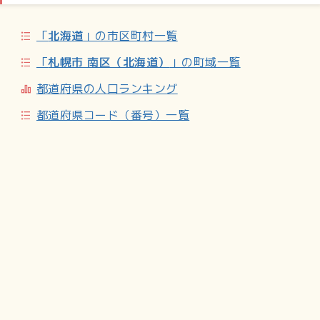
らの語源「ニセイオマップ」の前半の部分を地名に当てたと
いわれている。一つの地域の名称とそこにある特定の地名と
「
北海道
」の市区町村一覧
が、同一語源にもかかわらず名付けられた時代により異なっ
ている状態となり、そのため現在に至っては、その知識なし
「
札幌市 南区（北海道）
」の町域一覧
で一聴するだけでは双方の関連性を理解するのは困難になっ
ている(現在は、国道230号が貫通しているために切り通しと
都道府県の人口ランキング
なり、南北に寸断されている)。
都道府県コード（番号）一覧
歴史
1871年（明治4年）に本願寺道路が開削されたとき当地は無
人であったため、開拓使は翌年に休憩所や宿泊所として簾舞
通行屋を設け、黒岩清五郎が屋守に任じた。
1884年（明治17年）：札幌農学校の第4農場が開設されて以
来、農業が盛んになった。果樹園は1892年（明治25年）ご
ろから始まった。
定山渓鉄道線が1969年まで運行していた。簾舞駅と東簾舞停
留所とが、この地区にあった。
参考文献