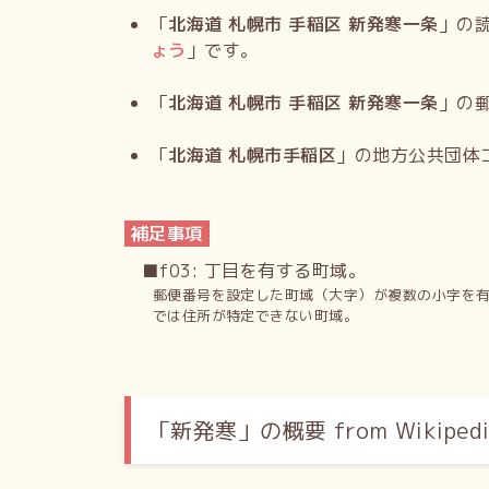
「
北海道 札幌市 手稲区 新発寒一条
」の
ょう
」です。
「
北海道 札幌市 手稲区 新発寒一条
」の
「
北海道 札幌市手稲区
」の地方公共団体
補足事項
■f03: 丁目を有する町域。
郵便番号を設定した町域（大字）が複数の小字を
では住所が特定できない町域。
「新発寒」の概要 from Wikipedi