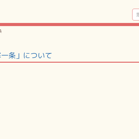
条
寒一条」について