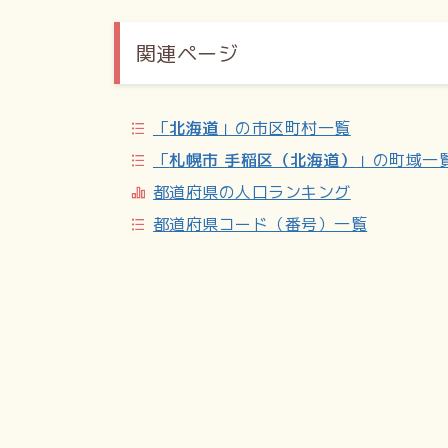
外部リンク
札幌市手稲区役所／手稲のまちの案内板 新発
関連ページ
「
北海道
」の市区町村一覧
「
札幌市 手稲区（北海道）
」の町域一
都道府県の人口ランキング
都道府県コード（番号）一覧