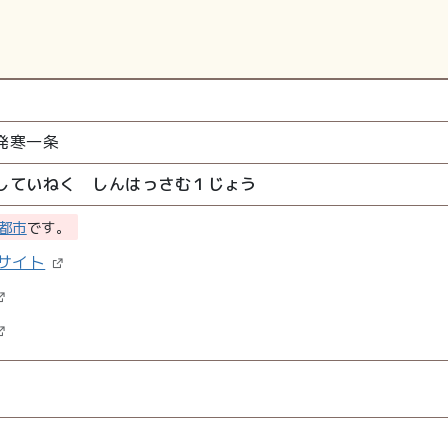
発寒一条
していねく しんはっさむ１じょう
都市
です。
サイト