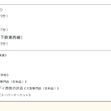
線）
15分）
17分）
地下鉄東西線）
33分）
緑道》
小学校》
型専門店（衣料品）》
デイ西宮の沢店
《大型専門店（衣料品）》
《スーパーマーケット》