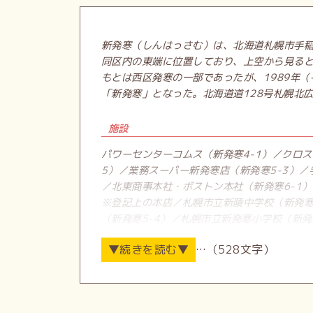
新発寒（しんはっさむ）は、北海道札幌市手
同区内の東端に位置しており、上空から見る
もとは西区発寒の一部であったが、1989年
「新発寒」となった。北海道道128号札幌北
施設
パワーセンターコムス（新発寒4-1）／クロス
5）／業務スーパー新発寒店（新発寒5-3）／
／北東商事本社・ボストン本社（新発寒6-1）／
※登記上の本店／札幌市立新陵中学校（新発寒
（新発寒5-4）／札幌市立新発寒小学校（新発
…（528文字）
参考文献
関秀志 編『札幌の地名がわかる本』亜璃西社、2018