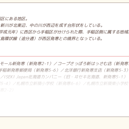
稲区にある地区。
と新川が北東辺、中の川が西辺を成す台形状をしている。
（平成元年）に西区から手稲区が分けられた際、手稲区側に属する地域
広島環状線（追分通）が西区発寒との境界となっている。
モール新発寒（新発寒2-1）／コープさっぽろ新はっさむ店（新発寒
手稲新発寒郵便局（新発寒5-6）／北洋銀行新発寒支店（新発寒5-3
ISEKI Japan北海道カンパニー（旧・ヰセキ北海道、新発寒5-1）
5-4）／札幌市立新陵小学校（新発寒6-6）／札幌市立新陵東小学校
寒2-2）
年11月16日。ISBN 978-4-906740-34-5。