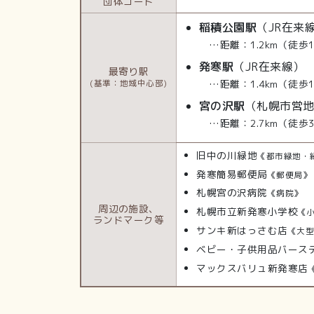
団体コード
稲積公園駅
（JR在来
…距離：1.2km（徒歩
発寒駅
（JR在来線）
最寄り駅
…距離：1.4km（徒歩
(基準：地域中心部)
宮の沢駅
（札幌市営
…距離：2.7km（徒歩
旧中の川緑地
《都市緑地・
発寒簡易郵便局
《郵便局》
札幌宮の沢病院
《病院》
周辺の施設、
札幌市立新発寒小学校
《
ランドマーク等
サンキ新はっさむ店
《大
ベビー・子供用品バース
マックスバリュ新発寒店