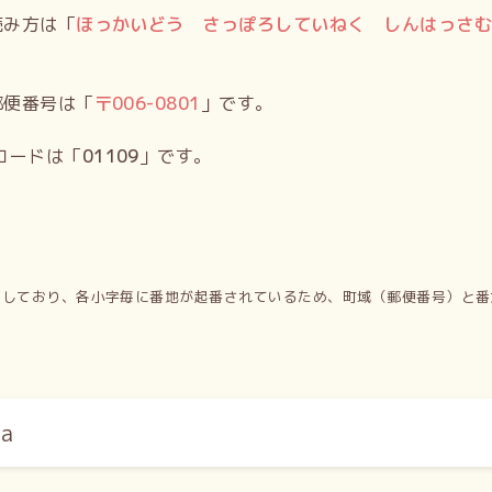
読み方は「
ほっかいどう さっぽろしていねく しんはっさ
郵便番号は「
〒
006-0801
」です。
コードは「
01109
」です。
有しており、各小字毎に番地が起番されているため、町域（郵便番号）と番
a