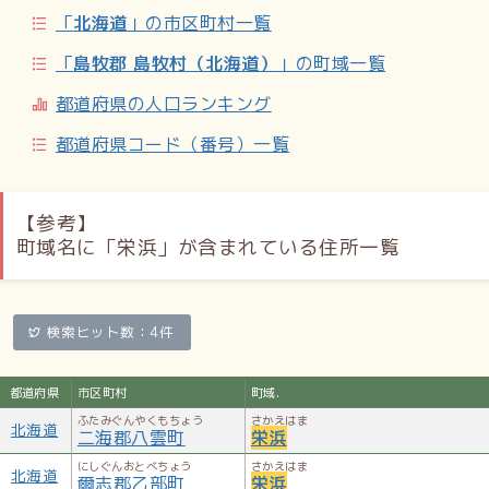
「
北海道
」の市区町村一覧
「
島牧郡 島牧村（北海道）
」の町域一覧
都道府県の人口ランキング
都道府県コード（番号）一覧
【参考】
町域名に「栄浜」が含まれている住所一覧
検索ヒット数：4件
都道府県
市区町村
町域.
ふたみぐんやくもちょう
さかえはま
北海道
二海郡八雲町
栄浜
にしぐんおとべちょう
さかえはま
北海道
爾志郡乙部町
栄浜