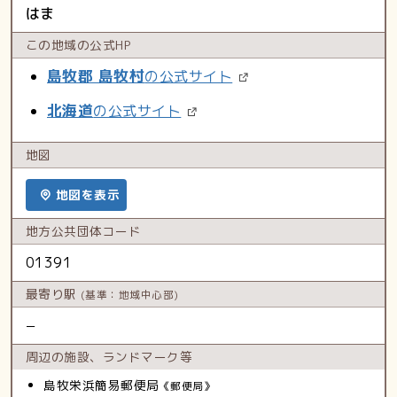
はま
この地域の
公式HP
島牧郡 島牧村
の公式サイト
北海道
の公式サイト
地図
地図を表示
地方公共
団体コード
01391
最寄り駅
(基準：地域中心部)
−
周辺の施設、
ランドマーク等
島牧栄浜簡易郵便局
《郵便局》