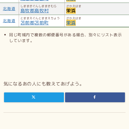
しままきぐんしままきむら
さかえはま
北海道
島牧郡島牧村
栄浜
とままえぐんとままえちょう
さかえはま
北海道
苫前郡苫前町
栄浜
同じ町域内で複数の郵便番号がある場合、別々にリスト表示
しています。
気になるあの人にも教えてあげよう。