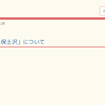
土沢
上保土沢」について