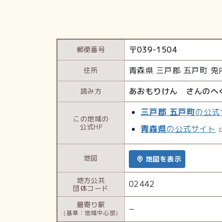
〒
039-1504
郵便番号
青森県
三戸郡 五戸町
兎
住所
あおもりけん さんのへ
読み方
三戸郡 五戸町
の公式
この地域の
公式HP
青森県
の公式サイト
地図
地図を表示
地方公共
02442
団体コード
最寄り駅
−
(基準：地域中心部)