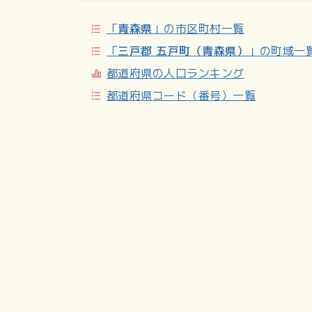
「
青森県
」の市区町村一覧
「
三戸郡 五戸町（青森県）
」の町域一
都道府県の人口ランキング
都道府県コード（番号）一覧