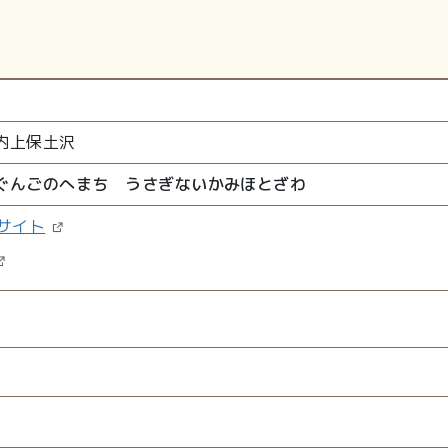
内上保土沢
ぐんごのへまち うさぎないかみほとざわ
サイト