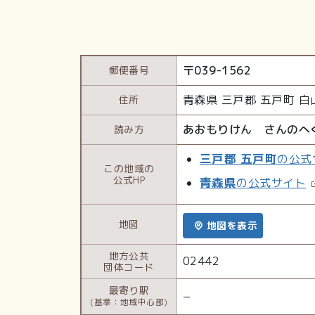
〒
039-1562
郵便番号
青森県
三戸郡 五戸町
白
住所
あおもりけん さんのへ
読み方
三戸郡 五戸町
の公式
この地域の
公式HP
青森県
の公式サイト
地図
地図を表示
地方公共
02442
団体コード
最寄り駅
−
(基準：地域中心部)