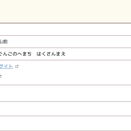
山前
ぐんごのへまち はくさんまえ
サイト