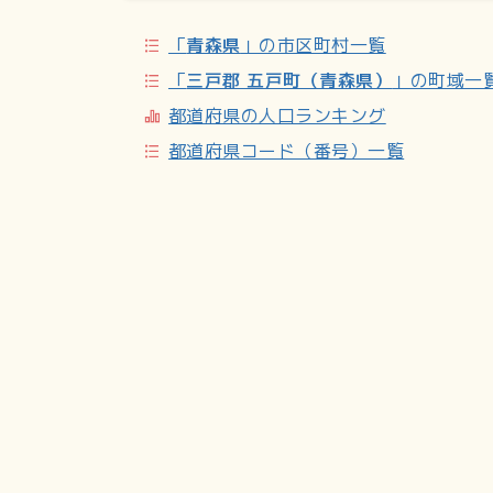
「
青森県
」の市区町村一覧
「
三戸郡 五戸町（青森県）
」の町域一
都道府県の人口ランキング
都道府県コード（番号）一覧