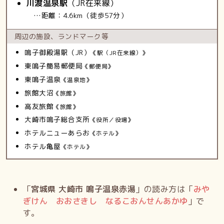
川渡温泉駅
（JR在来線）
…距離：4.6km（徒歩57分）
周辺の施設、
ランドマーク等
鳴子御殿湯駅（JR）
《駅（JR在来線）》
東鳴子簡易郵便局
《郵便局》
東鳴子温泉
《温泉地》
旅館大沼
《旅館》
高友旅館
《旅館》
大崎市鳴子総合支所
《役所／役場》
ホテルニューあらお
《ホテル》
ホテル亀屋
《ホテル》
「
宮城県 大崎市 鳴子温泉赤湯
」の読み方は「
みや
ぎけん おおさきし なるこおんせんあかゆ
」で
す。