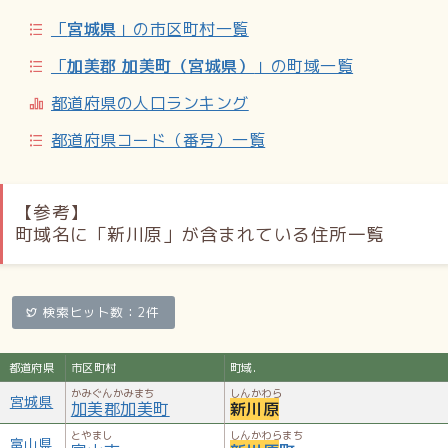
「
宮城県
」の市区町村一覧
「
加美郡 加美町（宮城県）
」の町域一覧
都道府県の人口ランキング
都道府県コード（番号）一覧
【参考】
町域名に「新川原」が含まれている住所一覧
検索ヒット数：2件
都道府県
市区町村
町域.
かみぐんかみまち
しんかわら
宮城県
加美郡加美町
新川原
とやまし
しんかわらまち
富山県