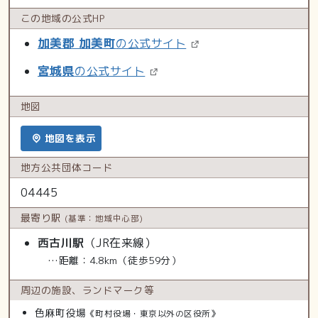
この地域の
公式HP
加美郡 加美町
の公式サイト
宮城県
の公式サイト
地図
地図を表示
地方公共
団体コード
04445
最寄り駅
(基準：地域中心部)
西古川駅
（JR在来線）
…距離：4.8km（徒歩59分）
周辺の施設、
ランドマーク等
色麻町役場
《町村役場・東京以外の区役所》