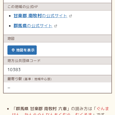
この地域の
公式HP
甘楽郡 南牧村
の公式サイト
群馬県
の公式サイト
地図
地図を表示
地方公共
団体コード
10383
最寄り駅
(基準：地域中心部)
−
「
群馬県 甘楽郡 南牧村 六車
」の読み方は「
ぐんま
けん かんらぐんなんもくむら むくるま
」です。