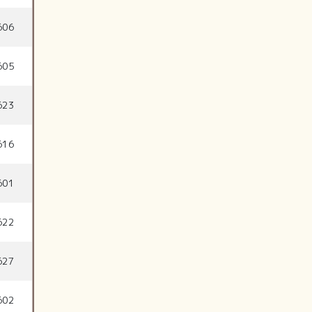
606
605
623
616
601
622
627
602