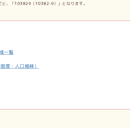
だと、「
103829
（
10382-9
）」となります。
町域一覧
口密度・人口推移）