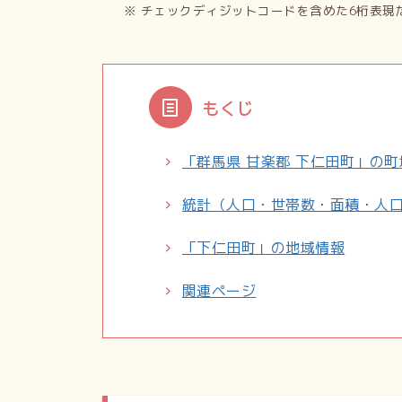
※ チェックディジットコードを含めた6桁表現
もくじ
「群馬県 甘楽郡 下仁田町」の
統計（人口・世帯数・面積・人
「下仁田町」の地域情報
関連ページ