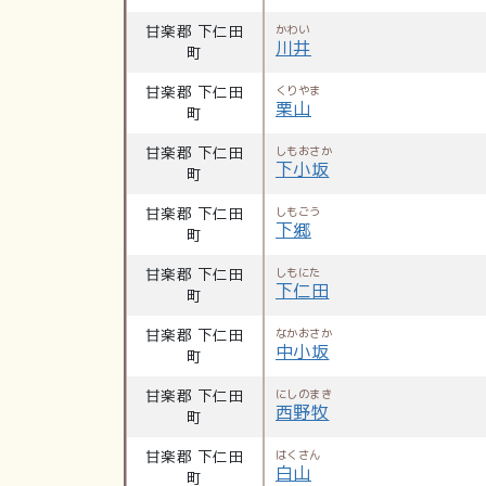
甘楽郡 下仁田
かわい
川井
町
甘楽郡 下仁田
くりやま
栗山
町
甘楽郡 下仁田
しもおさか
下小坂
町
甘楽郡 下仁田
しもごう
下郷
町
甘楽郡 下仁田
しもにた
下仁田
町
甘楽郡 下仁田
なかおさか
中小坂
町
甘楽郡 下仁田
にしのまき
西野牧
町
甘楽郡 下仁田
はくさん
白山
町