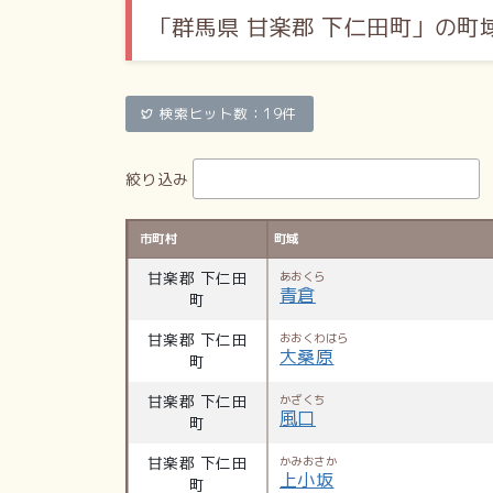
「群馬県 甘楽郡 下仁田町」の町
検索ヒット数：19件
絞り込み
市町村
町域
甘楽郡 下仁田
あおくら
青倉
町
甘楽郡 下仁田
おおくわはら
大桑原
町
甘楽郡 下仁田
かざくち
風口
町
甘楽郡 下仁田
かみおさか
上小坂
町