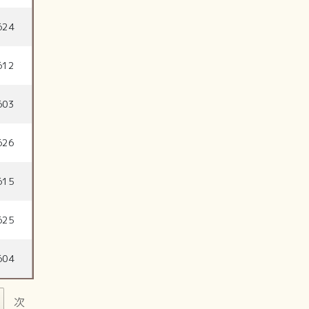
624
612
603
626
615
625
604
次