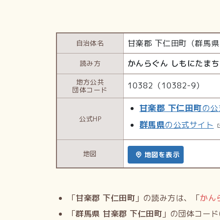
甘楽郡 下仁田町（群馬県
自治体名
かんらぐん しもにたまち
読み方
地方公共
10382（10382-9）
団体コード
甘楽郡 下仁田町
の公
公式HP
群馬県
の公式サイト
地図
地図を表示
「
甘楽郡 下仁田町
」の読み方は、「
かん
「
群馬県 甘楽郡 下仁田町
」の団体コード(