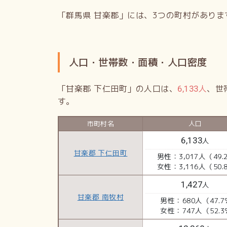
「群馬県 甘楽郡」には、3つの町村がありま
人口・世帯数・面積・人口密度
「甘楽郡 下仁田町」の人口は、
人
、世
6,133
す。
市町村名
人口
6,133
人
甘楽郡 下仁田町
男性：3,017人（49.
女性：3,116人（50.
1,427
人
甘楽郡 南牧村
男性：680人（47.7
女性：747人（52.3