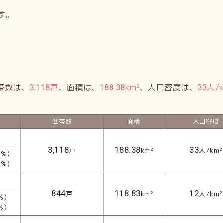
す。
帯数は、
戸
、面積は、
km²
、人口密度は、
人/
3,118
188.38
33
世帯数
面積
人口密度
3,118
188.38
33
戸
km²
人/km²
2%）
8%）
844
118.83
12
戸
km²
人/km²
%）
%）