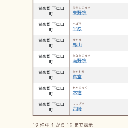
甘楽郡 下仁田
ひがしのまき
東野牧
町
甘楽郡 下仁田
へばら
平原
町
甘楽郡 下仁田
まやま
馬山
町
甘楽郡 下仁田
みなみのまき
南野牧
町
甘楽郡 下仁田
みやむろ
宮室
町
甘楽郡 下仁田
もとじゅく
本宿
町
甘楽郡 下仁田
よしざき
吉崎
町
19 件中 1 から 19 まで表示