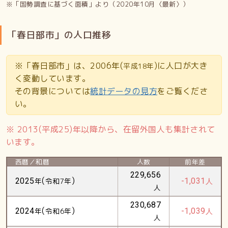
※「国勢調査に基づく面積」より（2020年10月〈最新〉）
「春日部市」の人口推移
※「春日部市」は、2006年(
)に人口が大き
平成18年
く変動しています。
その背景については
統計データの見方
をご覧くださ
い。
※ 2013(平成25)年以降から、在留外国人も集計されて
います。
西暦／和暦
人数
前年差
229,656
(
)
2025
年
令和7年
-1,031
人
人
230,687
(
)
2024
年
令和6年
-1,039
人
人