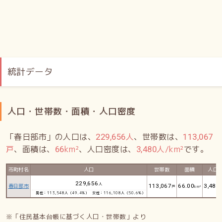
統計データ
人口・世帯数・面積・人口密度
「春日部市」の人口は、
人
、世帯数は、
229,656
113,067
戸
、面積は、
km²
、人口密度は、
人/km²
です。
66
3,480
市町村名
人口
世帯数
面積
人口
229,656
人
春日部市
113,067
66.00
3,480
戸
km²
男性：113,548人（49.4%）
女性：116,108人（50.6%）
※「住民基本台帳に基づく人口・世帯数」より