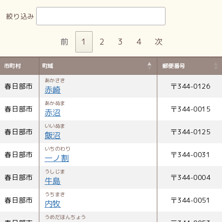
絞り込み
前
1
2
3
4
次
市町村
町域
郵便番号
あかさき
春日部市
〒
344-0126
赤崎
あかぬま
春日部市
〒
344-0015
赤沼
いいぬま
春日部市
〒
344-0125
飯沼
いちのわり
春日部市
〒
344-0031
一ノ割
うしじま
春日部市
〒
344-0004
牛島
うちまき
春日部市
〒
344-0051
内牧
うめだほんちょう