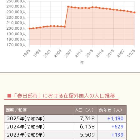
■「春日部市」における在留外国人の人口推移
西暦／和暦
人口（人）
前年差（人）
2025
(
)
7,318
年
令和7年
+1,180
2024
(
)
6,138
年
令和6年
+629
2023
(
)
5,509
年
令和5年
+139