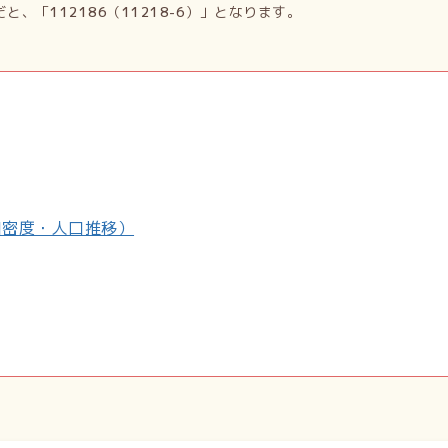
だと、「
112186
（
11218-6
）」となります。
口密度・人口推移）