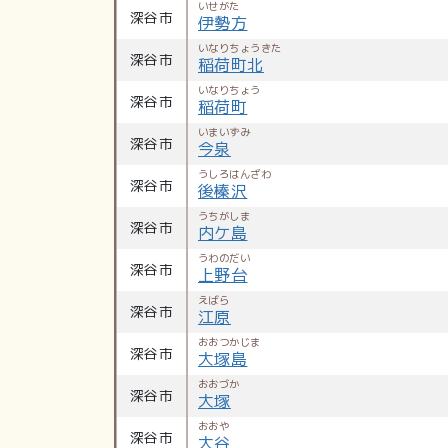
いせがた
深谷市
伊勢方
いなりちょうきた
深谷市
稲荷町北
いなりちょう
深谷市
稲荷町
いまいずみ
深谷市
今泉
うしろはんざわ
深谷市
後榛沢
うちがしま
深谷市
内ケ島
うわのだい
深谷市
上野台
えばら
深谷市
江原
おおつかじま
深谷市
大塚島
おおづか
深谷市
大塚
おおや
深谷市
大谷