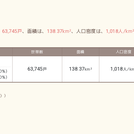
、
戸
、面積は、
km²
、人口密度は、
人/km
63,745
138.37
1,018
世帯数
面積
人口密度
63,745
138.37
1,018
戸
km²
人/k
0%）
0%）
新〉）