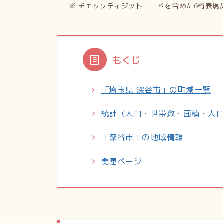
※ チェックディジットコードを含めた6桁表現
もくじ
「埼玉県 深谷市」の町域一覧
統計（人口・世帯数・面積・人
「深谷市」の地域情報
関連ページ