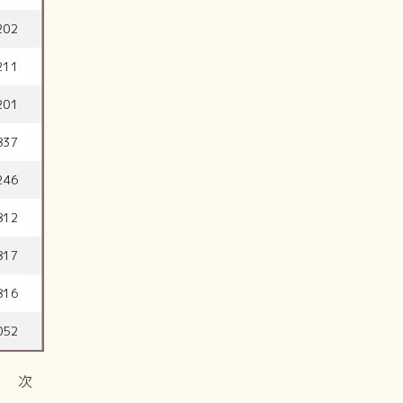
202
211
201
837
246
812
817
816
052
次