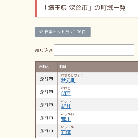
「埼玉県 深谷市」の町域一覧
検索ヒット数：106件
絞り込み
市町村
町域
あきもとちょう
深谷市
秋元町
あけと
深谷市
明戸
あらい
深谷市
新井
あらかわ
深谷市
荒川
いしづか
深谷市
石塚