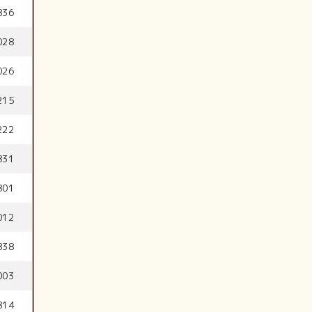
836
028
026
215
222
831
801
012
838
003
814