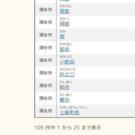
おかさと
深谷市
岡里
おかべ
深谷市
岡部
おか
深谷市
岡
おきあい
深谷市
起会
おまえだ
深谷市
小前田
おりのくち
深谷市
折之口
かしあい
深谷市
柏合
かしあい
深谷市
樫合
かみしばちょうにし
深谷市
上柴町西
106 件中 1 から 25 まで表示