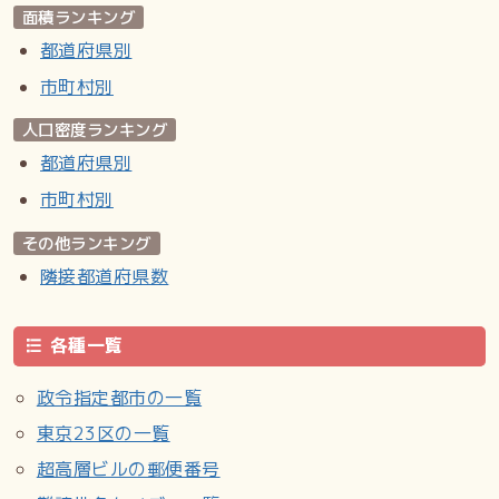
面積ランキング
都道府県別
市町村別
人口密度ランキング
都道府県別
市町村別
その他ランキング
隣接都道府県数
各種一覧
政令指定都市の一覧
東京23区の一覧
超高層ビルの郵便番号