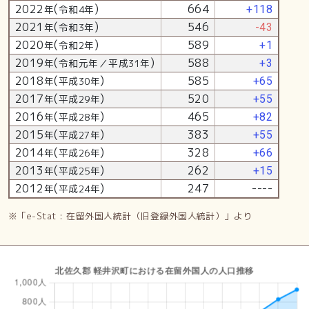
2022
(
)
664
年
令和4年
+118
2021
(
)
546
年
令和3年
-43
2020
(
)
589
年
令和2年
+1
2019
(
)
588
年
令和元年／平成31年
+3
2018
(
)
585
年
平成30年
+65
2017
(
)
520
年
平成29年
+55
2016
(
)
465
年
平成28年
+82
2015
(
)
383
年
平成27年
+55
2014
(
)
328
年
平成26年
+66
2013
(
)
262
年
平成25年
+15
2012
(
)
247
----
年
平成24年
※「e-Stat : 在留外国人統計（旧登録外国人統計）」より