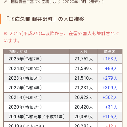
※「国勢調査に基づく面積」より（2020年10月〈最新〉）
「北佐久郡 軽井沢町」の人口推移
※ 2013(平成25)年以降から、在留外国人も集計されて
います。
西暦／和暦
人数
前年差
(
)
2025
年
令和7年
21,752
人
+153
人
(
)
2024
年
令和6年
21,599
人
+89
人
(
)
2023
年
令和5年
21,510
人
+279
人
(
)
2022
年
令和4年
21,231
人
+309
人
(
)
2021
年
令和3年
20,922
人
+502
人
(
)
2020
年
令和2年
20,420
人
+31
人
(
)
2019
年
令和元年／平成31年
20,389
人
+106
人
(
)
2018
年
平成30年
20,283
人
-12
人