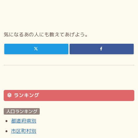
気になるあの人にも教えてあげよう。
ランキング
人口ランキング
都道府県別
市区町村別