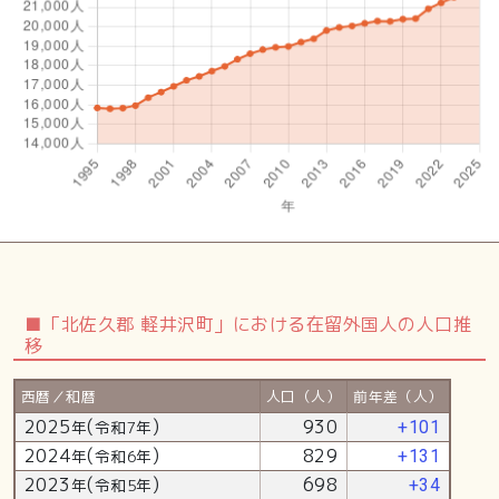
■「北佐久郡 軽井沢町」における在留外国人の人口推
移
西暦／和暦
人口（人）
前年差（人）
2025
(
)
930
年
令和7年
+101
2024
(
)
829
年
令和6年
+131
2023
(
)
698
年
令和5年
+34