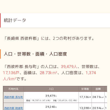
統計データ
「長崎県 西彼杵郡」には、2つの町村があります。
人口・世帯数・面積・人口密度
「西彼杵郡 長与町」の人口は、
人
、世帯数は、
39,479
戸
、面積は、
km²
、人口密度は、
17,136
28.73
1,374
人/km²
です。
市町村名
人口
世帯数
面積
人
39,479
人
西彼杵郡 長与町
17,136
28.73
1,3
戸
km²
男性：18,787人（47.6%）
女性：20,692人（52.4%）
29,240
人
西彼杵郡 時津町
13,598
20.94
1,3
戸
km²