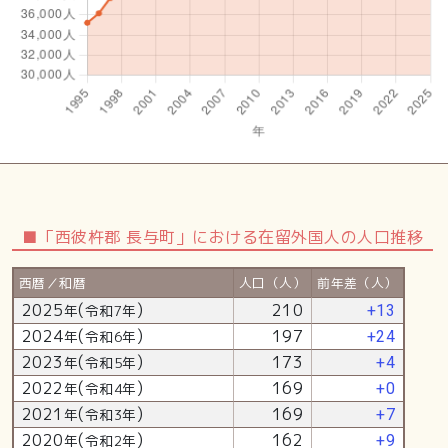
■「西彼杵郡 長与町」における在留外国人の人口推移
西暦／和暦
人口（人）
前年差（人）
2025
(
)
210
年
令和7年
+13
2024
(
)
197
年
令和6年
+24
2023
(
)
173
年
令和5年
+4
2022
(
)
169
年
令和4年
+0
2021
(
)
169
年
令和3年
+7
2020
(
)
162
年
令和2年
+9