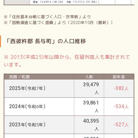
男性：14,089人（48.2%）
女性：15,151人（51.8%）
※「住民基本台帳に基づく人口・世帯数」より
※「国勢調査に基づく面積」より（2020年10月〈最新〉）
「西彼杵郡 長与町」の人口推移
※ 2013(平成25)年以降から、在留外国人も集計されて
います。
西暦／和暦
人数
前年差
39,479
(
)
2025
年
令和7年
-382
人
人
39,861
(
)
2024
年
令和6年
-534
人
人
40,395
(
)
2023
年
令和5年
-527
人
人