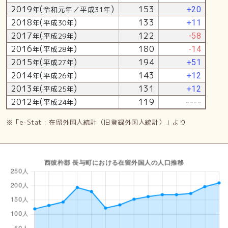
2019
(
)
153
年
令和元年／平成31年
+20
2018
(
)
133
年
平成30年
+11
2017
(
)
122
年
平成29年
-58
2016
(
)
180
年
平成28年
-14
2015
(
)
194
年
平成27年
+51
2014
(
)
143
年
平成26年
+12
2013
(
)
131
年
平成25年
+12
2012
(
)
119
----
年
平成24年
※「e-Stat : 在留外国人統計（旧登録外国人統計）」より