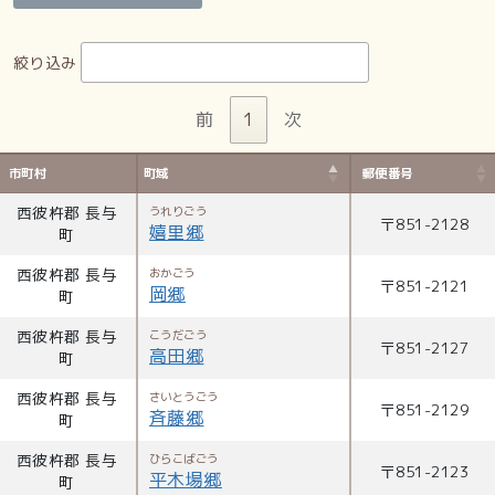
絞り込み
前
1
次
市町村
町域
郵便番号
西彼杵郡 長与
うれりごう
〒
851-2128
嬉里郷
町
西彼杵郡 長与
おかごう
〒
851-2121
岡郷
町
西彼杵郡 長与
こうだごう
〒
851-2127
高田郷
町
西彼杵郡 長与
さいとうごう
〒
851-2129
斉藤郷
町
西彼杵郡 長与
ひらこばごう
〒
851-2123
平木場郷
町