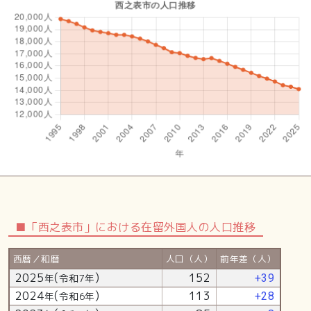
■「西之表市」における在留外国人の人口推移
西暦／和暦
人口（人）
前年差（人）
2025
(
)
152
年
令和7年
+39
2024
(
)
113
年
令和6年
+28