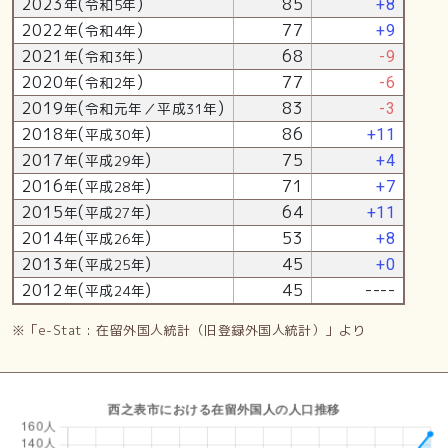
2023
(
)
85
年
令和5年
+8
2022
(
)
77
年
令和4年
+9
2021
(
)
68
年
令和3年
-9
2020
(
)
77
年
令和2年
-6
2019
(
)
83
年
令和元年／平成31年
-3
2018
(
)
86
年
平成30年
+11
2017
(
)
75
年
平成29年
+4
2016
(
)
71
年
平成28年
+7
2015
(
)
64
年
平成27年
+11
2014
(
)
53
年
平成26年
+8
2013
(
)
45
年
平成25年
+0
2012
(
)
45
----
年
平成24年
※「e-Stat : 在留外国人統計（旧登録外国人統計）」より