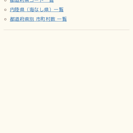
内陸県（海なし県）一覧
都道府県別 市町村数 一覧