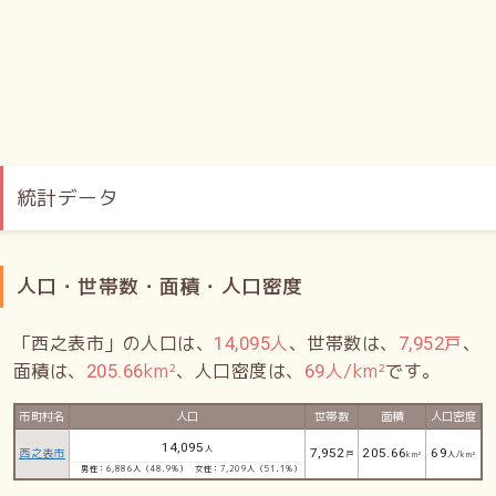
統計データ
人口・世帯数・面積・人口密度
「西之表市」の人口は、
人
、世帯数は、
戸
、
14,095
7,952
面積は、
km²
、人口密度は、
人/km²
です。
205.66
69
市町村名
人口
世帯数
面積
人口密度
14,095
人
西之表市
7,952
205.66
69
戸
km²
人/km²
男性：6,886人（48.9%）
女性：7,209人（51.1%）