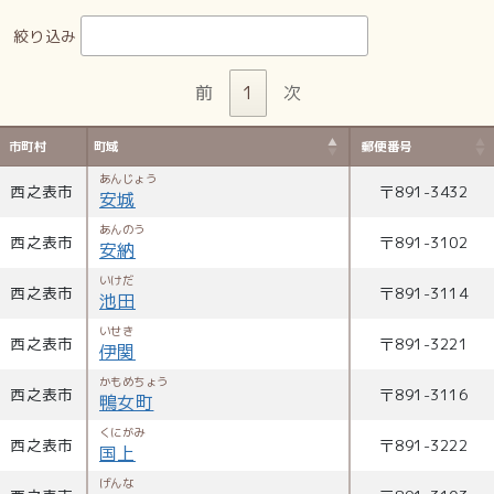
絞り込み
前
1
次
市町村
町域
郵便番号
あんじょう
西之表市
〒
891-3432
安城
あんのう
西之表市
〒
891-3102
安納
いけだ
西之表市
〒
891-3114
池田
いせき
西之表市
〒
891-3221
伊関
かもめちょう
西之表市
〒
891-3116
鴨女町
くにがみ
西之表市
〒
891-3222
国上
げんな