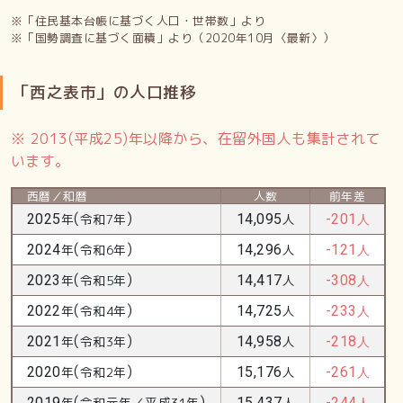
※「住民基本台帳に基づく人口・世帯数」より
※「国勢調査に基づく面積」より（2020年10月〈最新〉）
「西之表市」の人口推移
※ 2013(平成25)年以降から、在留外国人も集計されて
います。
西暦／和暦
人数
前年差
(
)
2025
年
令和7年
14,095
人
-201
人
(
)
2024
年
令和6年
14,296
人
-121
人
(
)
2023
年
令和5年
14,417
人
-308
人
(
)
2022
年
令和4年
14,725
人
-233
人
(
)
2021
年
令和3年
14,958
人
-218
人
(
)
2020
年
令和2年
15,176
人
-261
人
(
)
2019
年
令和元年／平成31年
15,437
人
-244