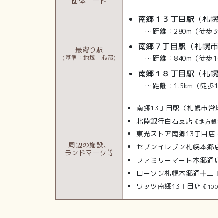
団体コード
南郷１３丁目駅
（札
…距離：280m（徒歩3
南郷７丁目駅
（札幌
最寄り駅
…距離：840m（徒歩1
(基準：地域中心部)
南郷１８丁目駅
（札
…距離：1.5km（徒歩
南郷13丁目駅（札幌市営
北陸銀行白石支店
《地方銀
東光ストア南郷13丁目店
周辺の施設、
セブンイレブン札幌本郷
ランドマーク等
ファミリーマート本郷通
ローソン札幌本郷通十三
ワッツ南郷13丁目店
《10