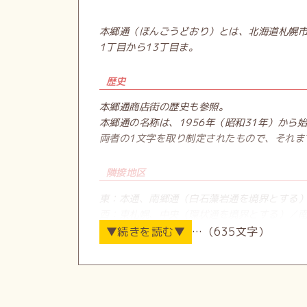
本郷通（ほんごうどおり）とは、北海道札幌
1丁目から13丁目ま。
歴史
本郷通商店街の歴史も参照。
本郷通の名称は、1956年（昭和31年）か
両者の1文字を取り制定されたもので、それま
隣接地区
東：本通、南郷通（白石藻岩通を境界とする）
西：東札幌、中央（環状通を境界とする）／
…（635文字）
行政
白石区役所（2016年12月7日に白石駅付近
商業施設
本郷通商店街