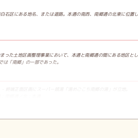
市白石区にある地名、または道路。本通の南西、南郷通の北東に位置
ら始まった土地区画整理事業において、本通と南郷通の間にある地区と
では「南郷」の一部であった。
 - 終端正面区画にスーパー銭湯「湯めごこち南郷の湯」が立地。
南：南郷通／北：本通
に移転）／白石区民センター（同区役所に同じ）