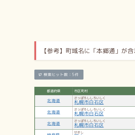
雅楽戦隊ホワイトストーンズ
外部リンク
札幌市白石区
【参考】
町域名に「本郷通」が含
検索ヒット数：5件
都道府県
市区町村
さっぽろししろいしく
北海道
札幌市白石区
さっぽろししろいしく
北海道
札幌市白石区
さっぽろししろいしく
北海道
札幌市白石区
せきし
岐阜県