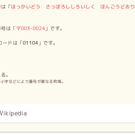
方は「
ほっかいどう さっぽろししろいしく ほんごうどお
番号は「
〒
003-0024
」です。
コードは「
01104
」です。
れる。
、小字などにより番号が異なる町域。
kipedia