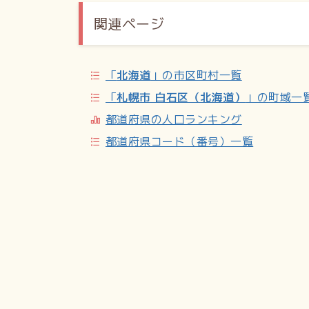
関連ページ
中学校
市立（本郷通地区が学区に含まれる学校も記載
（南郷通15丁目北）
「
北海道
」の市区町村一覧
小学校
「
札幌市 白石区（北海道）
」の町域一
市立（本郷通地区が学区に含まれる学校も記載
通1丁目北）／札幌市立本郷小学校（南郷通1
都道府県の人口ランキング
都道府県コード（番号）一覧
幼稚園
私立／学校法人早坂学園幌東幼稚園（本郷通3
その他
南郷小ミニ児童会館（南郷小学校内）
交通機関
札幌市営地下鉄東西線 白石駅、南郷7丁目駅、
関連項目