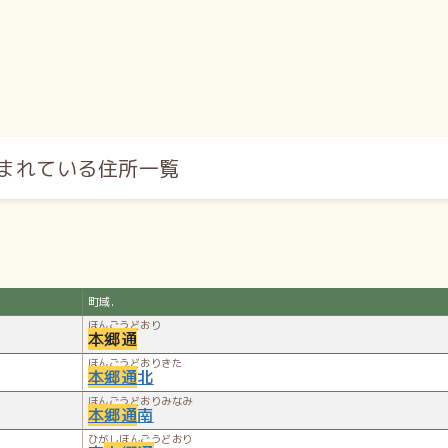
Wikipedia:本郷通_(札幌
より引
まれている住所一覧
町域.
ほんごうどおり
本郷通
ほんごうどおりきた
本郷通
北
ほんごうどおりみなみ
本郷通
南
ひがしほんごうどおり