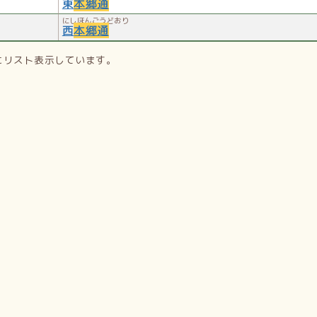
東
本郷通
にしほんごうどおり
西
本郷通
にリスト表示しています。