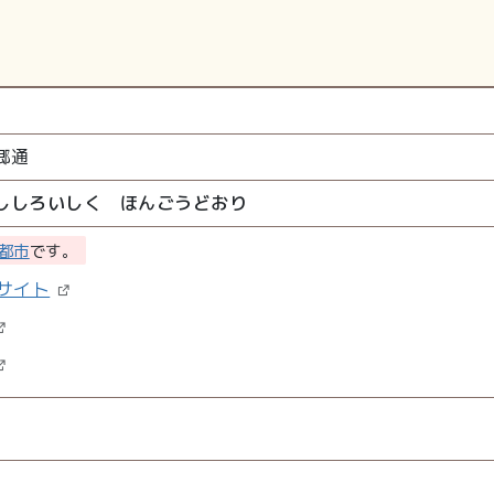
郷通
ししろいしく ほんごうどおり
都市
です。
サイト