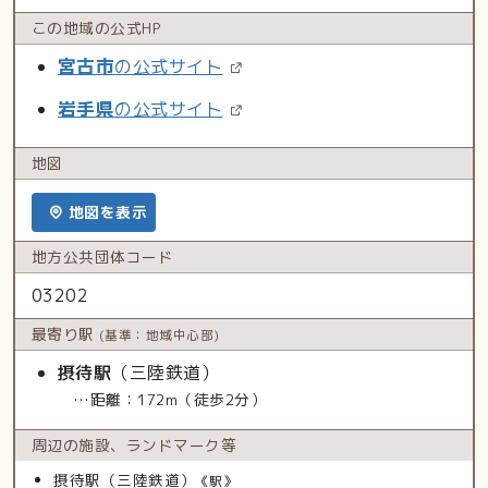
この地域の
公式HP
宮古市
の公式サイト
岩手県
の公式サイト
地図
地図を表示
地方公共
団体コード
03202
最寄り駅
(基準：地域中心部)
摂待駅
（三陸鉄道）
…距離：172m（徒歩2分）
周辺の施設、
ランドマーク等
摂待駅（三陸鉄道）
《駅》