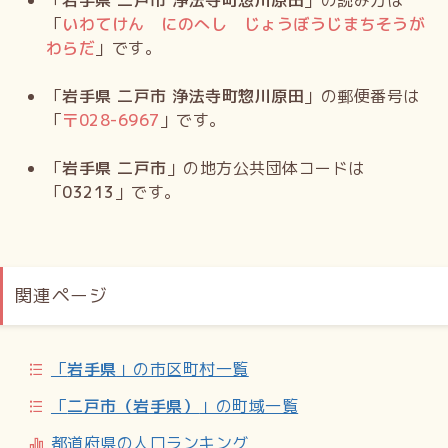
「
岩手県 二戸市 浄法寺町惣川原田
」の読み方は
「
いわてけん にのへし じょうぼうじまちそうが
わらだ
」です。
「
岩手県 二戸市 浄法寺町惣川原田
」の郵便番号は
「
〒
028-6967
」です。
「
岩手県 二戸市
」の地方公共団体コードは
「
03213
」です。
関連ページ
「
岩手県
」の市区町村一覧
「
二戸市（岩手県）
」の町域一覧
都道府県の人口ランキング