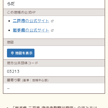
らだ
この地域の
公式HP
二戸市
の公式サイト
岩手県
の公式サイト
地図
地図を表示
地方公共
団体コード
03213
最寄り駅
(基準：地域中心部)
−