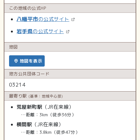
この地域の
公式HP
八幡平市
の公式サイト
岩手県
の公式サイト
地図
地図を表示
地方公共
団体コード
03214
最寄り駅
(基準：地域中心部)
荒屋新町駅
（JR在来線）
…距離：3km（徒歩36分）
横間駅
（JR在来線）
…距離：3.8km（徒歩47分）