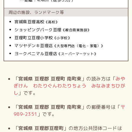
周辺の施設、
ランドマーク等
宮城県亘理高校
《高校》
ショッピングパーク亘理
《複合商業施設》
亘理町立亘理小学校
《小学校》
マツヤデンキ亘理店
《大型専門店（電化・家電）》
ヨークベニマル亘理店
《スーパーマーケット》
「
宮城県 亘理郡 亘理町 南町東
」の読み方は「
みや
ぎけん わたりぐんわたりちょう みなみまちひが
し
」です。
「
宮城県 亘理郡 亘理町 南町東
」の郵便番号は「
〒
989-2351
」です。
「
宮城県 亘理郡亘理町
」の地方公共団体コードは