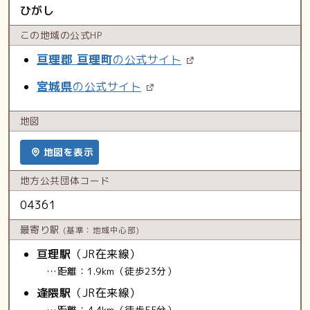
ひがし
この地域の
公式HP
亘理郡 亘理町
の公式サイト
宮城県
の公式サイト
地図
地図を表示
地方公共
団体コード
04361
最寄り駅
(基準：地域中心部)
亘理駅
（JR在来線）
…距離：1.9km（徒歩23分）
逢隈駅
（JR在来線）
…距離：4.4km（徒歩55分）