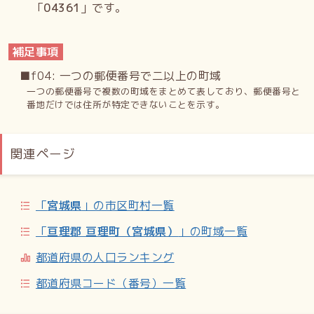
「
04361
」です。
補足事項
■f04: 一つの郵便番号で二以上の町域
一つの郵便番号で複数の町域をまとめて表しており、郵便番号と
番地だけでは住所が特定できないことを示す。
関連ページ
「
宮城県
」の市区町村一覧
「
亘理郡 亘理町（宮城県）
」の町域一覧
都道府県の人口ランキング
都道府県コード（番号）一覧