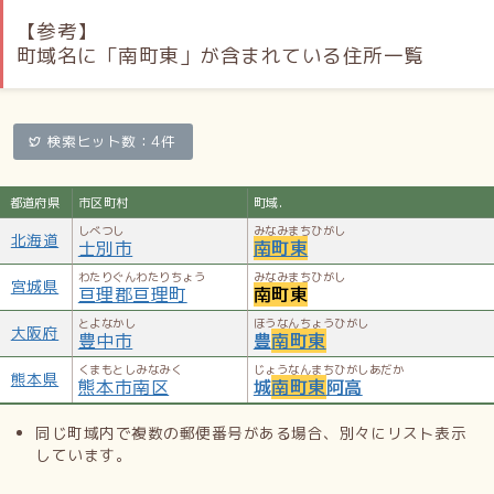
【参考】
町域名に「南町東」が含まれている住所一覧
検索ヒット数：4件
都道府県
市区町村
町域.
しべつし
みなみまちひがし
北海道
士別市
南町東
わたりぐんわたりちょう
みなみまちひがし
宮城県
亘理郡亘理町
南町東
とよなかし
ほうなんちょうひがし
大阪府
豊中市
豊
南町東
くまもとしみなみく
じょうなんまちひがしあだか
熊本県
熊本市南区
城
南町東
阿高
同じ町域内で複数の郵便番号がある場合、別々にリスト表示
しています。